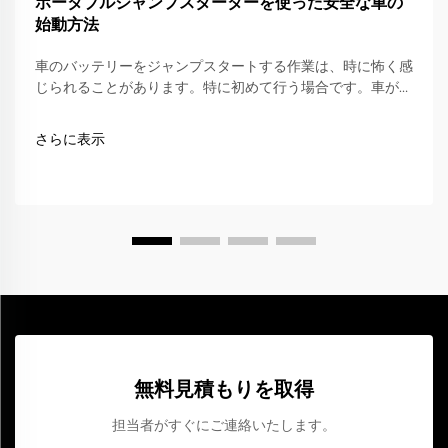
ポータブルジャンプスターターを使った安全な車の
始動方法
車のバッテリーをジャンプスタートする作業は、時に怖く感
じられることがあります。特に初めて行う場合です。車がエ
ンジンがかからなくなる原因は、通常、バッテリーの劣化や
放電によるものです。幸運にも、ポータブルジャンプスター
さらに表示
ターを使えば、安全かつ迅速に車を再始動させることができ
ます。この便利なデバイス…
無料見積もりを取得
担当者がすぐにご連絡いたします。