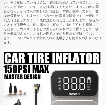
い。車に接続している場合は、確実に接続されていることと、エ
ンジンが掛かっていることを確認してください。すべての点で問
題がなく、それでも作動しない場合は、本体が故障しており、交
換が必要かもしれません。もう一つの問題は騒音です。一部の空
気入れは音が大きく、不快に感じられることがあります。騒音が
大きすぎる場合は、硬い床の上に置いているかどうかを確認して
ください。ゴムマットなどの柔らかい素材の上に置くことで、騒
音を低減できます。こうした問題とその対処法を理解しておくこ
とで、SENFLY製タイヤ空気入れの使用がより簡単かつ安全になり
ます。