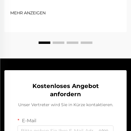
haben. Wenn Ihr Auto nicht anspringt, liegt dies in
der Regel an einer entladenen Batterie.
MEHR ANZEIGEN
Glücklicherweise können Sie mit einem tragbaren
Starthilfegerät Ihr Fahrzeug schnell und sicher wieder
zum Laufen bringen. Dieses praktische Gerät ...
Kostenloses Angebot
anfordern
Unser Vertreter wird Sie in Kürze kontaktieren.
E-Mail
0/100