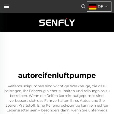
DE
autoreifenluftpumpe
Reifendruckpumpen sind wichtige Werkzeuge, die dazu
beitragen, Ihr Fahrzeug sicher zu halten und reibungslos zu
betreiben. Wenn die Reifen korrekt aufgepumpt sind,
verbessert sich das Fahrverhalten Ihres Autos und Sie
sparen Kraftstoff. Eine Reifendruckpumpe kann ein echter
Lebensretter sein – besonders dann, wenn Sie unterwegs