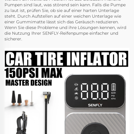
Pumpen sind laut, was störend sein kann. Falls die Pumpe
zu laut ist, prüfen Sie, ob sie auf einer harten Unterlage
steht. Durch Aufstellen auf einer weichen Unterlage wie
einer Gummimatte lässt sich das Geräusch reduzieren.
Wenn Sie diese Probleme und ihre Lösungen kennen, wird
die Nutzung Ihrer SENFLY-Reifenpumpe einfacher und
sicherer.