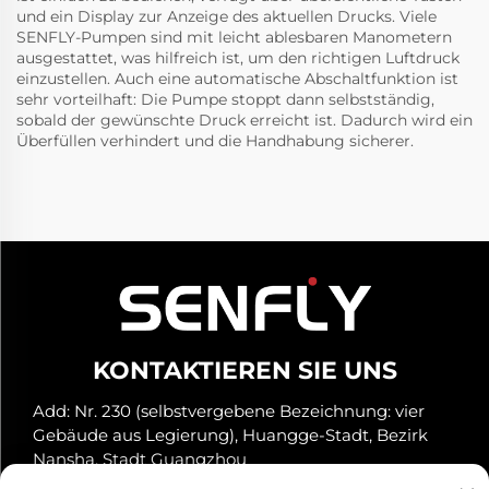
und ein Display zur Anzeige des aktuellen Drucks. Viele
SENFLY-Pumpen sind mit leicht ablesbaren Manometern
ausgestattet, was hilfreich ist, um den richtigen Luftdruck
einzustellen. Auch eine automatische Abschaltfunktion ist
sehr vorteilhaft: Die Pumpe stoppt dann selbstständig,
sobald der gewünschte Druck erreicht ist. Dadurch wird ein
Überfüllen verhindert und die Handhabung sicherer.
KONTAKTIEREN SIE UNS
Add: Nr. 230 (selbstvergebene Bezeichnung: vier
Gebäude aus Legierung), Huangge-Stadt, Bezirk
Nansha, Stadt Guangzhou