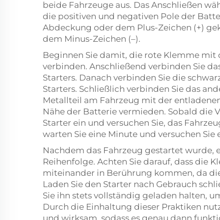
beide Fahrzeuge aus. Das Anschließen währ
die positiven und negativen Pole der Batter
Abdeckung oder dem Plus-Zeichen (+) gek
dem Minus-Zeichen (–).
Beginnen Sie damit, die rote Klemme mit 
verbinden. Anschließend verbinden Sie da
Starters. Danach verbinden Sie die schwa
Starters. Schließlich verbinden Sie das a
Metallteil am Fahrzeug mit der entladene
Nähe der Batterie vermieden. Sobald die Ve
Starter ein und versuchen Sie, das Fahrzeug 
warten Sie eine Minute und versuchen Sie e
Nachdem das Fahrzeug gestartet wurde, e
Reihenfolge. Achten Sie darauf, dass die
miteinander in Berührung kommen, da die
Laden Sie den Starter nach Gebrauch schlie
Sie ihn stets vollständig geladen halten, u
Durch die Einhaltung dieser Praktiken nut
und wirksam, sodass es genau dann funkti