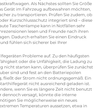
stkraftwagen. Als Nächstes sollten Sie Größe
as Gerät im Fahrzeug aufbewahren möchten,
acher zu transportieren. Prüfen Sie zudem, ob
der Kurzschlussschutz integriert sind – diese
baute Taschenlampe kann in Notfällen sehr
denrezensionen lesen und Freunde nach ihren
gen. Dadurch erhalten Sie einen Eindruck
nd fühlen sich sicherer bei Ihrer
lfegeräten Probleme auf. Zu den häufigsten
ähigkeit oder die Unfähigkeit, die Ladung zu
eug nicht starten kann, überprüfen Sie zunächst
sauber sind und fest an den Batteriepolen
ig, fließt der Strom nicht ordnungsgemäß. Ein
tarthilfegerät nicht ausreichend geladen ist.
ondere, wenn Sie es längere Zeit nicht benutzt
er dennoch versagt, könnte die interne
benötigen Sie möglicherweise ein neues
t extremen Temperaturen aussetzen, etwa in