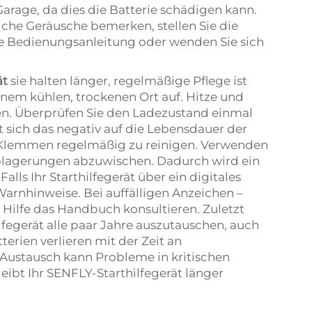
arage, da dies die Batterie schädigen kann.
che Geräusche bemerken, stellen Sie die
die Bedienungsanleitung oder wenden Sie sich
ät
sie halten länger, regelmäßige Pflege ist
inem kühlen, trockenen Ort auf. Hitze und
en. Überprüfen Sie den Ladezustand einmal
rkt sich das negativ auf die Lebensdauer der
ie Klemmen regelmäßig zu reinigen. Verwenden
blagerungen abzuwischen. Dadurch wird ein
alls Ihr Starthilfegerät über ein digitales
 Warnhinweise. Bei auffälligen Anzeichen –
 Hilfe das Handbuch konsultieren. Zuletzt
ilfegerät alle paar Jahre auszutauschen, auch
terien verlieren mit der Zeit an
 Austausch kann Probleme in kritischen
leibt Ihr SENFLY-Starthilfegerät länger