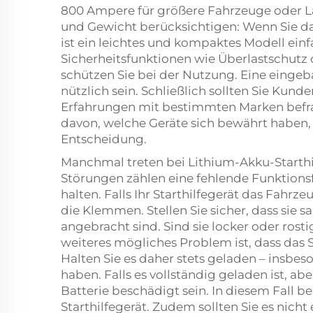
800 Ampere für größere Fahrzeuge oder La
und Gewicht berücksichtigen: Wenn Sie d
ist ein leichtes und kompaktes Modell einf
Sicherheitsfunktionen wie Überlastschutz o
schützen Sie bei der Nutzung. Eine einge
nützlich sein. Schließlich sollten Sie Kun
Erfahrungen mit bestimmten Marken befra
davon, welche Geräte sich bewährt haben, u
Entscheidung.
Manchmal treten bei Lithium-Akku-Starthi
Störungen zählen eine fehlende Funktionsf
halten. Falls Ihr Starthilfegerät das Fahrz
die Klemmen. Stellen Sie sicher, dass sie 
angebracht sind. Sind sie locker oder rost
weiteres mögliches Problem ist, dass das S
Halten Sie es daher stets geladen – insbes
haben. Falls es vollständig geladen ist, ab
Batterie beschädigt sein. In diesem Fall 
Starthilfegerät. Zudem sollten Sie es nich