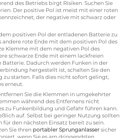
end des Betriebs birgt Risiken. Suchen Sie
ien. Der positive Pol ist meist mit einer roten
ennzeichnet, der negative mit schwarz oder
dem positiven Pol der entladenen Batterie zu
s andere rote Ende mit dem positiven Pol des
rze Klemme mit dem negativen Pol des
ndere schwarze Ende mit einem lackfreien
n Batterie. Dadurch werden Funken in der
rbindung hergestellt ist, schalten Sie den
zu starten. Falls dies nicht sofort gelingt,
s erneut.
ntfernen Sie die Klemmen in umgekehrter
 Klemmen während des Entfernens nicht
s zu Funkenbildung und Gefahr führen kann.
ßlich auf. Selbst bei geringer Nutzung sollten
m für den nächsten Einsatz bereit zu sein.
zen Sie Ihren
portabler Sprunganlasser
sicher
oniert, wenn Sie es am dringendsten