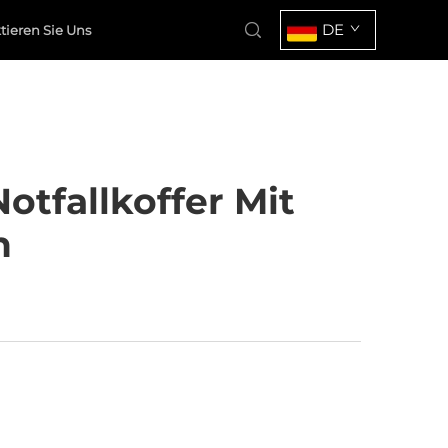
DE
tieren Sie Uns
otfallkoffer Mit
n