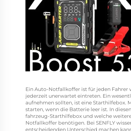
Ein Auto-Notfallkoffer ist für jeden Fahre
jederzeit unerwartet eintreten. Ein wesentl
aufnehmen sollten, ist eine Starthilfebox. 
starten, wenn die Batterie leer ist. In dies
fahrzeug-Starthilfebox
und welche weiteren
Notfallkoffer benötigen. Bei SENFLY wissen
entscheidenden Unterschied machen kann,