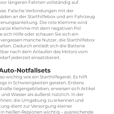
vor längeren Fahrten vollständig auf.
sse. Falsche Verbindungen mit der
äden an der Starthilfebox und am Fahrzeug
dienungsanleitung. Die rote Klemme wird
hwarze Klemme mit dem negativen Pol
e sich Hilfe oder schauen Sie sich ein
zt vergessen manche Nutzer, die Starthilfebox
ten. Dadurch entlädt sich die Batterie
telbar nach dem Anlaufen des Motors vom
edarf jederzeit einsatzbereit.
Auto-Notfallsets
o wichtig wie ein Starthilfegerät. Es hilft
rwegs in Schwierigkeiten geraten. Erstens
 Straße liegengeblieben, erweisen sich Artikel
und Wasser als äußerst nützlich. In der
 Ihnen, die Umgebung zu erkennen und
stung dient zur Versorgung kleiner
 in heißen Regionen wichtig – ausreichende