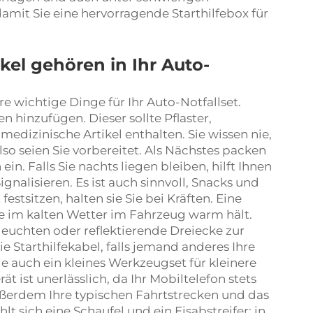
amit Sie eine hervorragende Starthilfebox für
kel gehören in Ihr Auto-
e wichtige Dinge für Ihr Auto-Notfallset.
n hinzufügen. Dieser sollte Pflaster,
edizinische Artikel enthalten. Sie wissen nie,
o seien Sie vorbereitet. Als Nächstes packen
in. Falls Sie nachts liegen bleiben, hilft Ihnen
alisieren. Es ist auch sinnvoll, Snacks und
stsitzen, halten sie Sie bei Kräften. Eine
Sie im kalten Wetter im Fahrzeug warm hält.
euchten oder reflektierende Dreiecke zur
Starthilfekabel, falls jemand anderes Ihre
e auch ein kleines Werkzeugset für kleinere
 ist unerlässlich, da Ihr Mobiltelefon stets
ußerdem Ihre typischen Fahrtstrecken und das
t sich eine Schaufel und ein Eisabstreifer; in