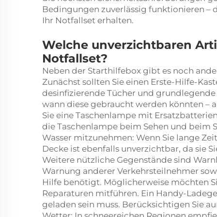
Bedingungen zuverlässig funktionieren – d
Ihr Notfallset erhalten.
Welche unverzichtbaren Arti
Notfallset?
Neben der Starthilfebox gibt es noch ander
Zunächst sollten Sie einen Erste-Hilfe-Kaste
desinfizierende Tücher und grundlegende m
wann diese gebraucht werden könnten – als
Sie eine Taschenlampe mit Ersatzbatterien e
die Taschenlampe beim Sehen und beim Sign
Wasser mitzunehmen: Wenn Sie lange Zeit fe
Decke ist ebenfalls unverzichtbar, da sie 
Weitere nützliche Gegenstände sind Warnl
Warnung anderer Verkehrsteilnehmer sowie 
Hilfe benötigt. Möglicherweise möchten Si
Reparaturen mitführen. Ein Handy-Ladegerät
geladen sein muss. Berücksichtigen Sie a
Wetter: In schneereichen Regionen empfiehl