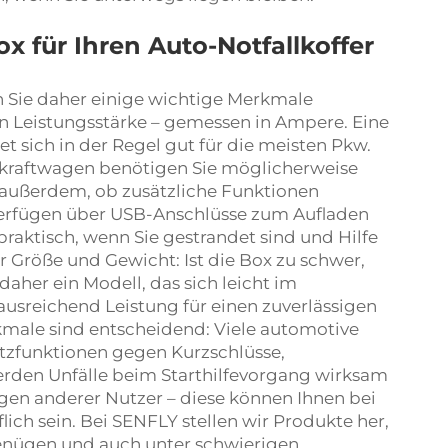
ox für Ihren Auto-Notfallkoffer
n Sie daher einige wichtige Merkmale
en Leistungsstärke – gemessen in Ampere. Eine
t sich in der Regel gut für die meisten Pkw.
tkraftwagen benötigen Sie möglicherweise
ie außerdem, ob zusätzliche Funktionen
verfügen über USB-Anschlüsse zum Aufladen
aktisch, wenn Sie gestrandet sind und Hilfe
r Größe und Gewicht: Ist die Box zu schwer,
aher ein Modell, das sich leicht im
ausreichend Leistung für einen zuverlässigen
kmale sind entscheidend: Viele
automotive
utzfunktionen gegen Kurzschlüsse,
den Unfälle beim Starthilfevorgang wirksam
gen anderer Nutzer – diese können Ihnen bei
ich sein. Bei SENFLY stellen wir Produkte her,
enügen und auch unter schwierigen