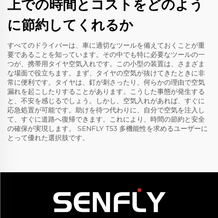
上での時間とコストをどのよう
に節約してくれるか
すべてのドライバーは、車に適切なツールを備えておくことが重
要であることを知っています。その中でも特に必要なツールの一
つが、携帯用タイヤ空気入れです。この小型の装置は、さまざま
な場面で役立ちます。まず、タイヤの空気が抜けてきたときに非
常に便利です。タイヤは、釘が刺さったり、何らかの理由で空気
漏れを起こしたりすることがあります。こうした事態が発生する
と、不安を感じるでしょう。しかし、空気入れがあれば、すぐに
応急処置が可能です。助けを待つ代わりに、自分で空気を注入し
て、すぐに道路へ復帰できます。これにより、時間の節約と安全
の確保が実現します。
SENFLY T53
多機能性を求めるユーザーに
とって優れた選択肢です。