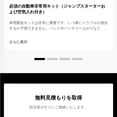
必須の自動車非常用キット（ジャンプスターターお
よび空気入れ付き）
車用緊急キットは非常に重要です。いつ車にトラブルが発生
するか予測できません。パンクやバッテリー上がりなど、万
が一に備えておくことで、多くの手間とストレスを回避でき
ます。こうしたキットに欠かせないツールの一つがジャンプ
さらに表示
スターターです。これにより…
無料見積もりを取得
担当者がすぐにご連絡いたします。