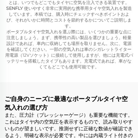
とは、いつでもどこでもタイヤに空気を注入できる装置です。
SENFLY
使いやすく非常に実用的な携帯用タイヤ空気入れを製造
しています。本稿では、購入時にチェックすべきポイントおよ
び、それがいかに時間とコストを節約するかについてご説明しま
す。
ポータブルタイヤ空気入れを選ぶ際には、いくつかの重要な点に
注意しましょう。まず、携帯性の高い製品を選びましょう。軽量
設計であれば、車内に収納しても場所を取りません。次に、電源
を確認してください。一部の空気入れは車のシガレットライター
用電源（12Vソケット）に接続して使用しますが、他には充電式バ
ッテリーを搭載したタイプもあります。充電式であれば、車がな
くてもどこでも使用可能です。
ご自身のニーズに最適なポータブルタイヤ空
気入れの選び方
また、圧力計（プレッシャーゲージ）も重要な機能です。
これはタイヤ内の空気圧を表示するもので、読み取りやす
いものが望ましいです。推測せずに正確な数値が確認でき
るよう、明確な表示が必要です。中には内蔵ライト付きの