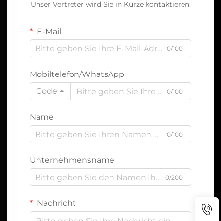
Unser Vertreter wird Sie in Kürze kontaktieren.
E-Mail
0/100
Mobiltelefon/WhatsApp
Code
0/100
Name
0/100
Unternehmensname
0/200
Nachricht