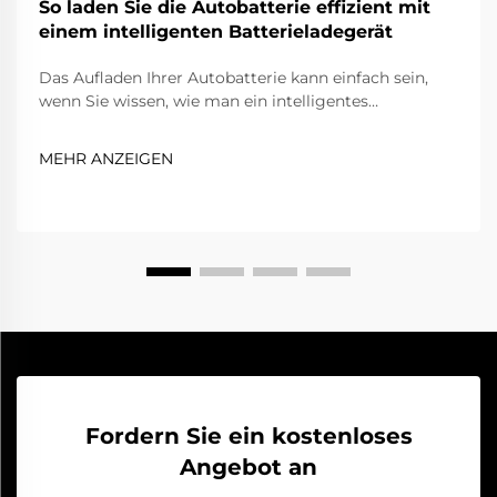
So laden Sie die Autobatterie effizient mit
einem intelligenten Batterieladegerät
Das Aufladen Ihrer Autobatterie kann einfach sein,
wenn Sie wissen, wie man ein intelligentes
Batterieladegerät verwendet. Diese Ladegeräte
verfügen über spezielle Technologie, die eine schnelle
MEHR ANZEIGEN
und sichere Aufladung Ihrer Batterie ermöglicht. Mit
einer Marke wie SENFLY können Sie darauf vertrauen,
ein hochwertiges Produkt zu verwenden. Intelligente
Batterielad...
Fordern Sie ein kostenloses
Angebot an