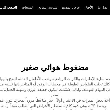
اتصل بنا
الأخبار
عرض المصنع
سياسة التوزيع
المنتجات
الصفحة الرئي
مضغوط هوائي صغير
لملء الإطارات والكرات الرياضية ولعب الأطفال القابلة للنفخ بالهواء
مكنك تجنّب الطوابير الطويلة في محطات الوقود أو المتاجر. إنها تش
مدى أهمية هذه الآلات في المهام اليومية، ولذلك صُمّمت لتكون خفيفة الوزن وسهلة ال
السفر.
بعض الميزات في الاعتبار. أولاً، اختر ضاغطاً مزوداً بمحرك قوي. ف
ويصل ضغط العديد من هذه الأجهزة إلى ١٢٠ رطل/بوصة مربعة (PSI)، وهي قوة كافية لمعظم ال