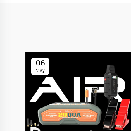
06
May