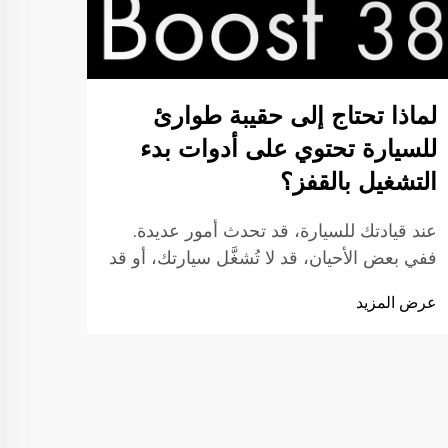
لماذا تحتاج إلى حقيبة طوارئ
كم 
للسيارة تحتوي على أدوات بدء
السي
التشغيل بالقفز؟
شحن ج
للحفا
عند قيادتك للسيارة، قد تحدث أمور عديدة.
الطوا
ففي بعض الأحيان، قد لا تُشغَّل سيارتك، أو قد
عرض ا
الإقل
تنفجر إحدى إطاراتها. ولهذا السبب، من المهم
عرض المزيد
بسرع
جدًّا أن تكون لديك حقيبة طوارئ للسيارة.
أحد ه
ومن أفضل العناصر التي يجب تضمينها في
ذلك ما بين
هذه الحقيبة جهاز بدء التشغيل بالقفز. إن بدء
التشغيل بالقفز...