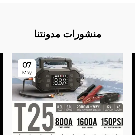
منشورات مدونتنا
07
May