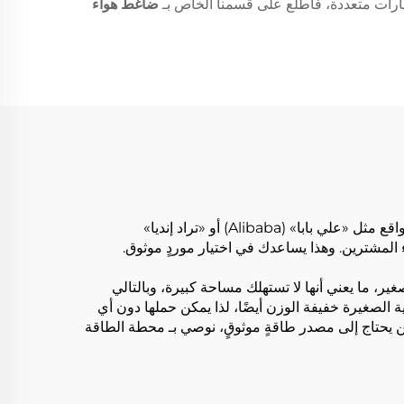
 خيارات متعددة، فاطلع على قسمنا الخاص بـ
ضاغط هواء
قد يكون العثور على مورِّدين موثوقين بالجملة لضواغط الهواء الصغيرة أمراً صعباً في بعض الأحيان. ابدأ بالمواقع الإلكترونية. فالمواقع مثل «علي بابا» (Alibaba) أو «تراد إنديا»
ير، ما يعني أنها لا تستهلك مساحة كبيرة، وبالتالي
مرآب أو المبنى الجانبي. وهذا مفيد جدًّا إذا كنت تعاني من ضيق في المساحة. كما أن ضواغط SENFLY الهوائية الصغيرة خفيفة الوزن أيضًا، لذا يمكن حملها دون أي
من يحتاج إلى مصدر طاقةٍ موثوقٍ، نوصي بـ
محطة الطاقة