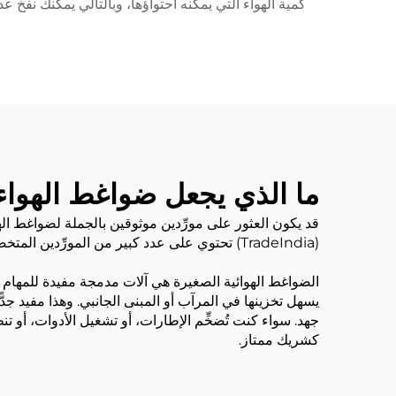
كمية الهواء التي يمكنه احتواؤها، وبالتالي يمكنك نفخ
ما الذي يجعل ضواغط الهوا
(TradeIndia) تحتوي على عدد كبير من المورِّدين المتخصصين في ضواغط الهواء. ويمكنك من خلالها مقارنة الأسعار وقراءة آراء المشترين. وهذا يساعدك في اختيار موردٍ موثوق.
الضواغط الهوائية الصغيرة هي آلات مدمجة مفيدة للمهام ال
جهد. سواء كنت تُضخِّم الإطارات، أو تشغيل الأدوات، أو ت
كشريك ممتاز.