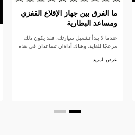
ما الفرق بين جهاز الإقلاع القفزي
ومساعد البطارية
عندما لا يبدأ تشغيل سيارتك، فقد يكون ذلك
مزعجًا للغاية. وهناك أداةان تساعدان في هذه
الحالة هما جهاز الإقلاع القفزي ومساعد
عرض المزيد
البطارية. ويظنّ كثير من الناس أنَّهما متماثلان،
لكن في الواقع تختلف مهامهما. فجهاز الإقلاع
القفزي هو جهاز صغير يُستخدم لبدء تشغيل
سيارتك دون الحاجة إلى...