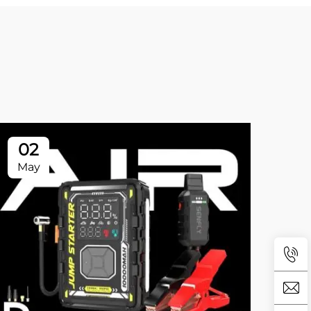
02
May