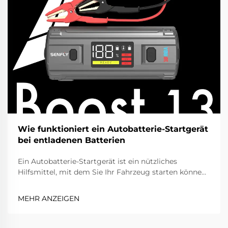
Wie funktioniert ein Autobatterie-Startgerät
bei entladenen Batterien
Ein Autobatterie-Startgerät ist ein nützliches
Hilfsmittel, mit dem Sie Ihr Fahrzeug starten können,
wenn die Batterie leer ist. Manchmal lassen Sie das
Licht eingeschaltet oder die Batterie wird einfach alt,
MEHR ANZEIGEN
und Ihr Auto springt nicht mehr an. Statt Hilfe
anzurufen oder darauf zu warten, dass jemand mit
Starthilfekabeln Springstart gibt, können Sie …