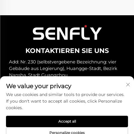
KONTAKTIEREN SIE UNS
Add: Nr. 230 (selbstvergebene Bezeichnung: vier
Gebäude aus Legierung), Huangge-Stadt, Bezirk
Nansha, Stadt Guangzhou
Tel.:
+86-19966289968
We value your privacy
E-Mail:
[email protected]
We use cookies and similar tools to provide our services.
If you don't want to accept all cookies, click Personalize
cookies.
Urheberrecht © Senfly Technology Co., Ltd. Alle Rechte
vorbehalten -
Datenschutzrichtlinie
Accept all
Personalize cookies