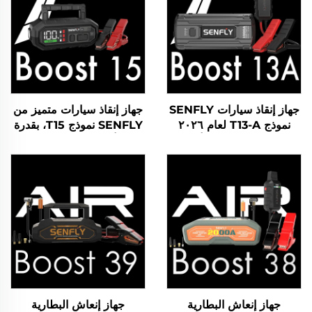
جهاز إنقاذ سيارات SENFLY
جهاز إنقاذ سيارات متميز من
نموذج T13-A لعام ٢٠٢٦
SENFLY نموذج T15، بقدرة
الجديد، بقدرة ٦٠٠ أمبير
٢٠٠٠ أمبير وفولتية ١٢ فولت
وفولتية ١٢ فولت، جهاز
تيار مستمر، جهاز محمول
محمول لتعزيز البطارية يصل
لتعزيز البطارية يصل إلى
إلى محركات البنزين بسعة
محركات البنزين والديزل
٤٫٠ لتر.
بسعة ١٠٫٠ لتر.
جهاز إنعاش البطارية
جهاز إنعاش البطارية