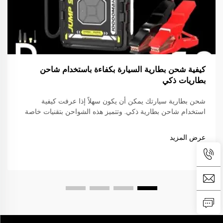
كيفية شحن بطارية السيارة بكفاءة باستخدام شاحن
بطاريات ذكي
شحن بطارية سيارتك يمكن أن يكون سهلاً إذا عرفت كيفية
استخدام شاحن بطارية ذكي. وتتميز هذه الشواحن بتقنيات خاصة
تساعد في شحن البطارية بسرعة وأمان. وبعلامة تجارية مثل
SENFLY، يمكنك الوثوق بأنك تستخدم منتجًا جيدًا. شواحن
عرض المزيد
البطاريات الذكية...