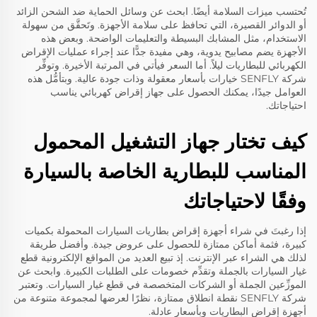
تُحتسب ميزات السلامة أيضًا. ابحث عن وسائل الحماية ضد الشحن الزائد
أو الدوائر القصيرة، التي تحافظ على سلامة الأجهزة. وتَحقَّق من سهولة
الاستخدام، مثل المشابك البسيطة والتعليمات الواضحة. وبعض هذه
الأجهزة يضم مصابيح يدوية، وهي مفيدة جدًّا عند إجراء عمليات الإقراض
الكهربائي للبطاريات ليلاً. أما السعر فيأتي في المرتبة الأخيرة. وتوفِّر
شركة SENFLY خيارات بأسعار معقولة وذات جودة عالية. وبتأمُّل هذه
العوامل جيدًا، يمكنك الحصول على جهاز إقراض كهربائي يناسب
احتياجاتك.
كيف تختار جهاز التشغيل المحمول
المناسب للبطارية الخاصة بالسيارة
وفقًا لاحتياجاتك
إذا رغبتَ في شراء أجهزة إقراض بطاريات السيارات المحمولة بكميات
كبيرة، فثمة أماكن ممتازة للحصول على عروض جيدة. وأفضل طريقة
لذلك هي الشراء عبر الإنترنت. إذ تبيع العديد من المواقع الإلكترونية قطع
غيار السيارات بالجملة وتقدِّم خصومات على الطلبات الكبيرة. وابحث عن
الموزِّعين الجملة أو الشركات المتخصصة في قطع غيار السيارات. وتعتبر
شركة SENFLY نقطة انطلاق ممتازة، نظرًا لعرضها لمجموعة متنوعة من
أجهزة إقراض البطاريات وبأسعار عادلة.