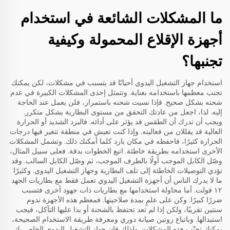
ما المشكلات الشائعة في استخدام
أجهزة الإقلاع المحمولة وكيفية
تجنبها؟
استخدام جهاز التشغيل اليدوي أحيانًا قد يتسبب في مشكلات، لكن يمكنك
تجنب معظمها باستخدامه بعناية. وتتمثل إحدى المشكلات الكبيرة في عدم
شحنه بشكل صحيح. فإذا نسيت شحنه باستمرار، فلن يعمل عند الحاجة
إليه. لذا، اجعل من عادتك التحقق من مستوى البطارية بشكل متكرر.
ويجب أن تدرك أن الطقس قد يؤثر على أدائه. فالبرد الشديد أو الحرارة
العالية قد يقللان من فعاليته. وإذا كنت تعيش في منطقة تتغير فيها درجات
الحرارة كثيرًا، فاحفظه في مكان بارد كلما أمكنك ذلك. وتشمل المشكلات
الأخرى استخدامه بطريقة خاطئة. اتبع الخطوات بدقة. فعلى سبيل المثال،
وصّل الكابل الموجب أولًا بالطرف الموجب، ثم وصّل الكابل السالب. وقد
تؤدي التوصيلات الخاطئة إلى تلف البطارية وجهاز التشغيل اليدوي. وكثيرًا
ما لا يدرك الناس أن أجهزة التشغيل اليدوي تعمل فقط مع بطاريات الجهد
١٢ فولت. أما محاولة استخدامها مع بطاريات ذات جهود أخرى فتسبب
ضررًا كبيرًا. وكن على علمٍ بمدة صلاحيتها. فمعظم هذه الأجهزة تدوم
سنتين تقريبًا، ولكن إذا لم تعد تحتفظ بالشحنة أو بدا عليها التآكل، فيجب
استبدالها. وباتباع روتين صيانة دوري ومعرفة طريقة الاستخدام الصحيحة،
يمكنك تجنّب هذه المشكلات. ولذلك فإن جهاز التشغيل اليدوي الخاص بك