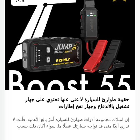
Apr
حقيبة طوارئ للسيارة لا غنى عنها تحتوي على جهاز
تشغيل بالاندفاع وجهاز نفخ إطارات
إن امتلاك مجموعة أدوات طوارئ للسيارة أمرٌ بالغ الأهمية. فأنت لا
تدري أبدًا متى قد تواجه سيارتك عطلًا ما. سواء أكان ذلك بسبب
انفجار إطارات أو نفاد شحنة البطارية، فإن الاستعداد المسبق قد
ينقذك من الكثير من المتاعب. ويُعد جهاز الإنذار أحد أهم الأدوات