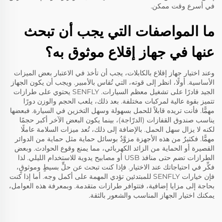
في أسرع وقت ممكن.
ما المواصفات التي يجب أن تبحث
عنها في جهاز إقلاع موثوق به؟
وعند اختيار جهاز إقلاع بالكابلات، يجب أن تأخذ في الاعتبار بعض الميزات
الأساسية. أولًا، انظر إلى قوته، التي تُقاس بالأمبير. ويجب أن يكون الجهاز
الجيد قادرًا على تشغيل معظم السيارات.
SENFLY
يحتوي على طرازات
تتميز بقوة عالية لمركبات مختلفة. بعد ذلك، يلعب الحجم والوزن دورًا
مهمًّا. فأنت تريده قابلاً للحمل بسهولة وسهل التخزين في السيارة. فبعضها
يناسب صندوق القفازات (الدرّاجة)، بينما يكون البعض الآخر أكبر حجمًا
لكنه لا يزال سهل الحمل. بالإضافة إلى ذلك، تُعد ميزات السلامة عاملًا
مهمًّا. فكثيرٌ من هذه الأجهزة مزوَّدٌ بوسائل حماية مثل حماية من الدوائر
القصيرة أو الحماية من الزائد الكهربائي، مما يمنع وقوع الحوادث. وبعض
الطرازات تضم حتى منافذ USB أو مصابيح يدوية للاستخدام الليلي. لذا
فكِّر في احتياجاتك عند الاختيار. فإذا كنت تبحث عن حلٍّ بسيطٍ وموثوقٍ،
فإن خيارات SENFLY للمبتدئين تؤدي المهمة على أكمل وجه. أما إذا كنت
بحاجة إلى مزايا إضافية، فتتوافر طرازات متقدمة. وبمعرفة هذه العوامل،
يمكنك اختيار الجهاز المناسب والشعور بالثقة.