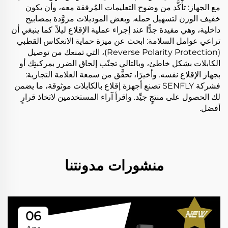
مع الجهاز: تأكَّد من وضوح التعليمات المُرفقة معه، وأن يكون
خفيف الوزن لتسهيل حمله. وبعض الموديلات مزوَّدة بمصابيح
داخلية، وهي مفيدة جدًّا عند إجراء عملية الإقلاع ليلاً. كما ينبغي أن
تراعي عوامل السلامة: ابحث عن ميزة حماية الانعكاس القطبي
(Reverse Polarity Protection)، التي تمنعك من توصيل
الكابلات بشكل خاطئ، وبالتالي تجنّب إلحاق الضرر بمركبتِك أو
بجهاز الإقلاع نفسه. وأخيرًا، تحقَّق من سمعة العلامة التجارية:
فشركة SENFLY تصنع أجهزة إقلاع بالكابلات موثوقة، ما يضمن
لك الحصول على منتجٍ جيِّد. واقرأ آراء المستخدمين لاتخاذ قرارٍ
أفضل.
منشورات مدونتنا
06