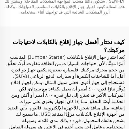
SENFLY
، ستكون دائمًا مستعدًّا لمواجهة المشكلات المفاجئة. وستُبيّن لك
هذه المقالة كيفية اختيار جهاز الإقلاع بالكابلات المناسب لاحتياجاتك، وكذلك
أبرز المشكلات الشائعة التي قد تواجهك أثناء استخدامه.
كيف تختار أفضل جهاز إقلاع بالكابلات لاحتياجات
مركبتك؟
يُعد اختيار جهاز الإقلاع بالكابلات (Jumper Starter) المناسب
أمرًا مهمًّا، لأن احتياجات السيارات من الطاقة تتفاوت. أولًا، تحقَّق
من حجم محرك مركبتك. فلسيارة صغيرة، يكفي جهازٌ ذو قدرة
أقل. أما للشاحنات الكبيرة أو سيارات الدفع الرباعي (SUVs)،
فستحتاج إلى جهاز أقوى. فعلى سبيل المثال، يمكن لجهاز إقلاع
يُوفِّر تيارًا قدره ٤٠٠ أمبير أن يعمل بكفاءة مع سيدان، لكن
المركبات الأكبر قد تحتاج إلى تيارٍ قدره ٨٠٠ أمبير أو أكثر. ومن
الحكمة أيضًا التحقق مما إذا كان الجهاز يحتوي على ميزات
إضافية، مثل منافذ شحن للأجهزة الإلكترونية. فاليوم، يأتي العديد
من أجهزة الإقلاع بالكابلات مزوَّدًا بمنافذ USB، ما يسمح لك
بشحن هاتفك المحمول، فيزداد بذلك مدى فائدته وسهولة
استخدامه. وعامل آخر يجب أخذه في الاعتبار هو سهولة التعامل