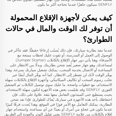
SENFLY
سيكون جاهزًا عندما تحتاجه أكثر ما يكون.
كيف يمكن لأجهزة الإقلاع المحمولة
أن توفر لك الوقت والمال في حالات
الطوارئ؟
عندما تنفذ بطارية سيارتك، فإن ذلك يُسبّب إزعاجًا حقيقيًّا. فقد تتأخّر في
الوصول إلى العمل أو المدرسة، أو تفوت عليك لحظات ممتعة مع
الأصدقاء. وهنا يأتي دور جهاز الإقلاع بالكابلات (Jumper Starter)
لمساعدتك. وهو جهاز صغير يُعيد شحن بطاريتك. وبدلًا من الانتظار على
المساعدة أو الاتصال بخدمة السحب، يمكنك تشغيل سيارتك بسرعة. وهذا
يوفّر الوقت لأنك لن تضطر إلى الانتظار، كما أنه يوفّر المال أيضًا عبر
تجنّب رسوم السحب أو تكاليف الميكانيكي. وأجهزة الإقلاع بالكابلات سهلة
الاستخدام، مع خطوات واضحة. ما عليك سوى توصيل الكابلات ثم التشغيل
الفوري.
SENFLY
وقد صُمّمت بعض هذه الأجهزة لتكون سهلة الاستخدام،
بحيث يستطيع حتى المبتدئون التعامل معها بثقة. علاوةً على ذلك، فإن
احتفاظك بأحد هذه الأجهزة في سيارتك يُعدّك للطوارئ. فإذا نفد شحن
البطارية، يمكنك التعامل مع الأمر فورًا في الموقع. وهذا يُحدث فرقًا كبيرًا
عندما تكون في عجلةٍ من أمرك أو بعيدًا عن أي مساعدة. واستخدام جهاز
إقلاع بالكابلات من علامة SENFLY يعني تقليل التوتر والعودة إلى الطريق