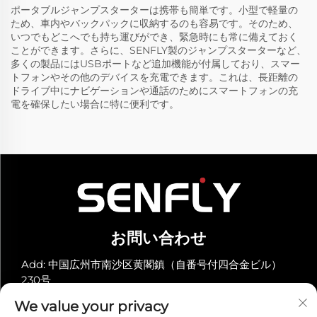
ポータブルジャンプスターターは携帯も簡単です。小型で軽量の
ため、車内やバックパックに収納するのも容易です。そのため、
いつでもどこへでも持ち運びができ、緊急時にも常に備えておく
ことができます。さらに、SENFLY製のジャンプスターターなど、
多くの製品にはUSBポートなど追加機能が付属しており、スマー
トフォンやその他のデバイスを充電できます。これは、長距離の
ドライブ中にナビゲーションや通話のためにスマートフォンの充
電を確保したい場合に特に便利です。
お問い合わせ
Add: 中国広州市南沙区黄閣鎮（自番号付四合金ビル）
230号
電話番号：
+86-19966289968
We value your privacy