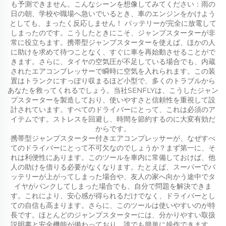
も予測できません。こんなシーンを想像してみてください：雨の
日の朝、学校や職場へ急いでいるとき、車のエンジンをかけよう
としても、まったく反応しません！ バッテリーが完全に放電して
しまったのです。こうしたときにこそ、ジャンプスターターが非
常に役立ちます。携帯型ジャンプスターターを使えば、ほかの人
に助けを求めて待つことなく、すぐに車を再始動させることがで
きます。さらに、タイヤの空気圧が不足している場合でも、内蔵
されたエアコンプレッサーで瞬時に空気を入れられます。この装
置はトランクにすっぽり収まるほど小型で、多くのトラブルから
あなたを救ってくれるでしょう。当社SENFLYは、こうしたジャン
プスターターを製造しており、使いやすさと信頼性を重視して設
計されています。すべてのドライバーにとって、これは必須のア
イテムです。ストレスを回避し、時間を節約するのに大変有効だ
からです。
携帯型ジャンプスターター付きエアコンプレッサーが、なぜすべ
てのドライバーにとって不可欠なのでしょうか？まず第一に、そ
れは利便性にあります。このツールを車内に常備しておけば、他
人の助けを借りる必要がなくなります。たとえば、スーパーでバ
ッテリーが上がってしまった場合や、友人の家へ向かう途中でタ
イヤがパンクしてしまった場合でも、自分で問題を解決できま
す。これにより、安心感が得られるだけでなく、ドライバーとし
ての自信も高まります。さらに、このツールは使いやすいのが特
長です。ほとんどのジャンプスターターには、分かりやすい取扱
説明書と安全機能が備わっており、誰でも簡単に操作できます。