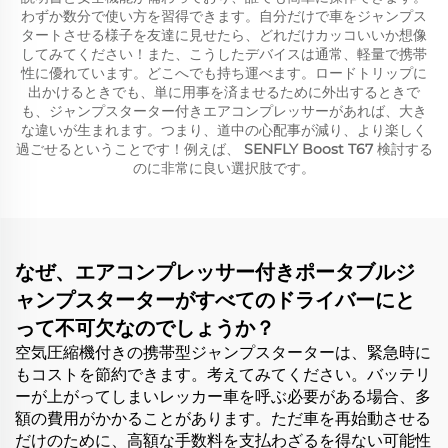
わずか数分で使い方を習得できます。自分だけで車をジャンプス
タートさせる様子を友達に見せたら、どれだけカッコいいか想像
してみてください！また、こうしたデバイスは通常、軽量で携帯
性に優れています。どこへでも持ち運べます。ロードトリップに
出かけるときでも、単に用事を済ませるために外出するときで
も、ジャンプスターター付きエアコンプレッサーがあれば、大き
な違いが生まれます。つまり、道中の心配事が減り、より楽しく
過ごせるということです！例えば、
SENFLY Boost T67
検討する
のに非常に良い選択肢です。
なぜ、エアコンプレッサー付きポータブルジ
ャンプスターターがすべてのドライバーにと
って不可欠なのでしょうか？
空気圧縮機付きの携帯型ジャンプスターターは、緊急時に
もコストを節約できます。考えてみてください。バッテリ
ーが上がってしまいレッカー車を呼ぶ必要がある場合、多
額の費用がかかることがあります。ただ車を再始動させる
だけのために、高額な手数料を支払わざるを得ない可能性