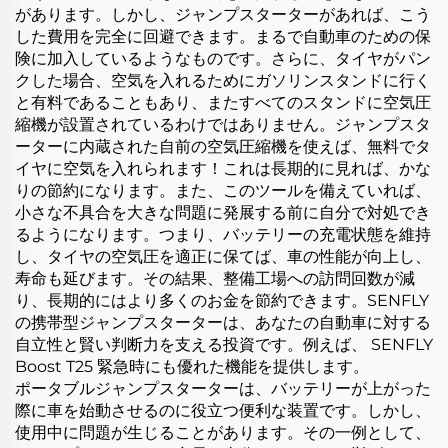
があります。しかし、ジャンプスターターがあれば、こう
した費用を完全に回避できます。まるで自動車のための保
険に加入しているようなものです。さらに、タイヤがパン
クした場合、空気を入れるためにガソリンスタンドに行く
と有料であることもあり、またすべてのスタンドに空気圧
縮機が設置されているわけではありません。ジャンプスタ
ーターに内蔵された自前の空気圧縮機を使えば、無料でタ
イヤに空気を入れられます！これは長期的に見れば、かな
りの節約になります。また、このツールを備えていれば、
小さな不具合を大きな問題に発展する前に自分で対処でき
るようになります。つまり、バッテリーの充電状態を維持
し、タイヤの空気圧を適正に保てば、車の性能が向上し、
寿命も延びます。その結果、整備工場への訪問回数が減
り、長期的にはより多くのお金を節約できます。SENFLY
の携帯型ジャンプスターターは、あなたの自動車に対する
自立性と賢い判断力を支える投資です。例えば、
SENFLY
Boost T25
緊急時にも優れた機能を提供します。
ポータブルジャンプスターターは、バッテリーが上がった
際に車を始動させるのに役立つ便利な装置です。しかし、
使用中に問題が生じることがあります。その一例として、