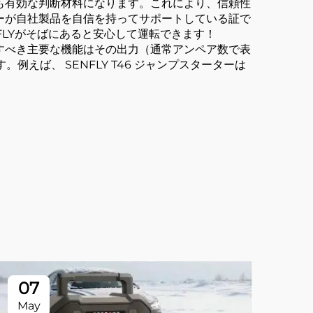
も有効な判断材料になります。これにより、信頼性
ーが自社製品を自信を持ってサポートしている証で
LYがそばにあると安心して運転できます！
すべき主要な機能はその出力（通常アンペア数で表
す。例えば、
SENFLY T46
ジャンプスターターは
07
1
May
Ma