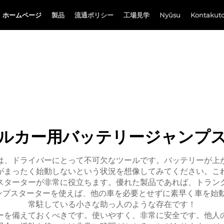
ホームページ
製品
流通ポリシー
工場見学
Nyūsu
Kontakuto
ルカー用バッテリージャンプ
は、ドライバーにとって不可欠なツールです。バッテリーが上
がまったく始動しないという状況を想像してみてください。こ
スターターが非常に役立ちます。優れた製品であれば、トラン
ンプスターターを使えば、他の車を必要とせずに素早く車を始
常駐している小さな助っ人のような存在です！
ーを備えておくべきです。使いやすく、非常に安全です。他人