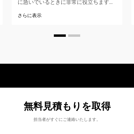
に急いでいるときに非常に役立ちます。
ポータブルエアコンプレッサーは、タイ
さらに表示
ヤに空気を注入する小型の装置です。使
い方が簡単で、時間と労力を節約できま
す。本稿では、最適な小型...
無料見積もりを取得
担当者がすぐにご連絡いたします。