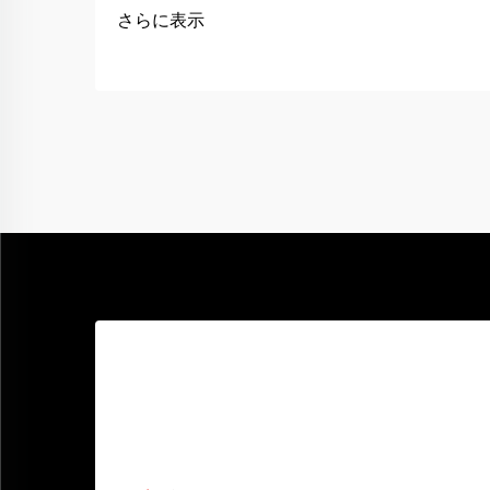
ります。例えば、仕事や旅行に出かける
さらに表示
直前に車のバッテリーが上がってしま
い、エンジンがかからないという状況を
想像してください。そのようなときに、
ジャンプスターターが非常に役立ちま
す。それはバッテリーに一時的なブース
トを供給し、再びエンジンを始動させる
ための力を与えてくれるのです…