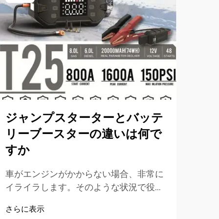
ジャンプスターターとバッテ
セ
リーブースターの違いは何で
け
すか
ャ
車がエンジンがかからない場合、非常に
車の
イライラします。そのような状況で役立
合、
つツールがジャンプスターターとバッテ
や職
さらに表示
さら
リーブースターです。多くの人がこれら
まな