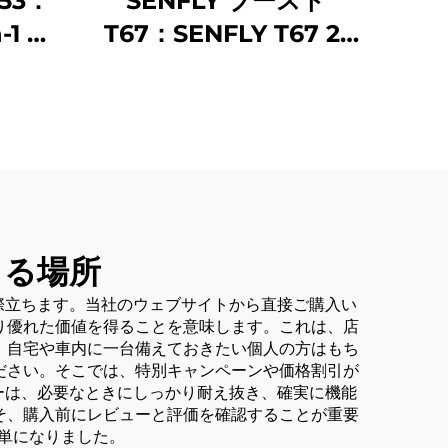
T53：
SENFLY ブースト
-1 車
T67：SENFLY T67 2-
ャンプ
in-1 ジャンプスタータ
アコン
ー付きエアコンプレッ
0A
サー、600A 12V ポータ
バッテ
ブルバッテリーブース
最大
ター（最大4.0Lガソリ
5Lデ
ン／2.0Lディーゼル対
オート
応）、150PSI タイヤ空
きる場所
能付き
気入れ（オートストッ
際立ちます。当社のウェブサイトから直接ご購入い
気入れ
プ機能付き）
り優れた価値を得ることを意味します。これは、店
、自宅や車内に一台備えておきたい個人の方はもち
ださい。そこでは、特別キャンペーンや価格割引が
ーは、必要なときにしっかり耐え抜き、確実に機能
そ、購入前にレビューと評価を確認することが重要
単になりました。