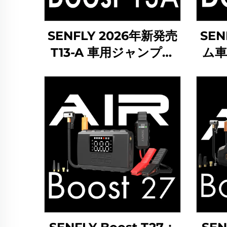
SENFLY 2026年新発売
SEN
T13-A 車用ジャンプス
ム車
ターター 600A 12V ポ
ター 
ータブルバッテリーブ
ータ
ースター（最大4.0Lガ
ース
ソリンエンジン対
ソリ
応）。