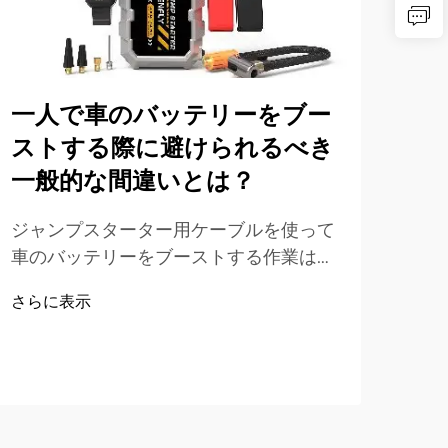
一人で車のバッテリーをブー
ストする際に避けられるべき
一般的な間違いとは？
ジ
車
ジャンプスターター用ケーブルを使って
法
車のバッテリーをブーストする作業は、
誰もが直面せざるを得ない困難なタスク
車の
さらに表示
の一つです。バッテリーの不具合が発生
プス
した際には、正しくブーストする方法を
ライ
知っておくことが重要であり、そうでな
さら
テリ
いと車両への損傷や人身事故を招く恐れ
ます
があります。「車のバッテリーをブース
車両
トするのは簡単で、誰でもできる」とい