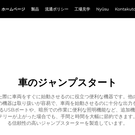
ホームページ
製品
流通ポリシー
工場見学
Nyūsu
Kontakuto
車のジャンプスタート
た際に車両をすぐに始動させるのに役立つ便利な機器です。他
の機器は取り扱いが容易で、車両を始動させるのに十分な出力
るUSBポートや、暗所での作業に便利な照明機能など、追加
リーが上がった場合でも、手間と時間を大幅に節約できます。
る信頼性の高いジャンプスターターを製造しています。