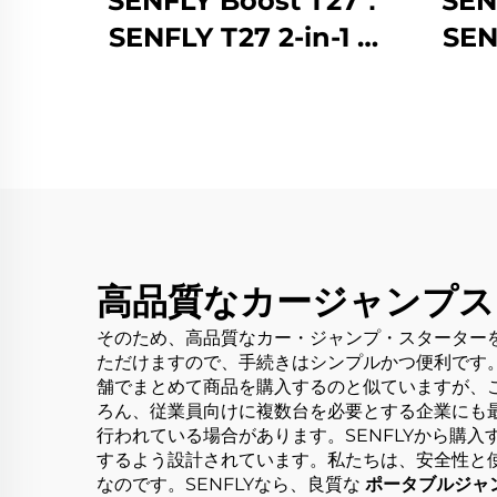
SENFLY Boost T27：
SEN
SENFLY T27 2-in-1 ジ
SEN
ャンプスターター兼エ
載バ
アコンプレッサー搭載
スタ
モデル、800A 12V ポー
プレッ
タブルバッテリーブー
ポー
スター（最大5.0Lガソ
ブー
リン／3.0Lディーゼル
ガソ
対応）、大画面搭載
ゼル
高品質なカージャンプス
150PSIタイヤ空気入れ
ップ
そのため、高品質なカー・ジャンプ・スターターを
ただけますので、手続きはシンプルかつ便利です
舗でまとめて商品を購入するのと似ていますが、
ろん、従業員向けに複数台を必要とする企業にも
行われている場合があります。SENFLYから購
するよう設計されています。私たちは、安全性と
なのです。SENFLYなら、良質な
ポータブルジャ