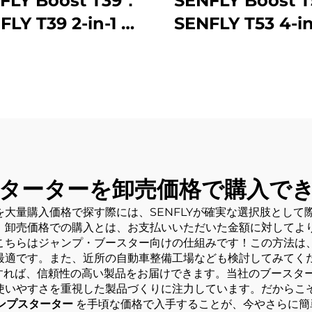
FLY Boost T39：
SENFLY Boost 
FLY T39 2-in-1 車
SENFLY T53 4-in
ッテリージャンプ
載バッテリージ
ーター兼エアコン
スターター兼エ
サー、1600A 12V
プレッサー、140
タブルバッテリー
12V ポータブル
スター（最大8.0L
リーブースター（
リン／6.0Lディー
7.0Lガソリン／4.
対応）、オートスト
ィーゼル対応）、
ターターを卸売価格で購入で
機能付き150PSIタ
シャットオフ機
大量購入価格で探す際には、SENFLYが確実な選択肢として
イヤ空気入れ
150PSIタイヤ空
。卸売価格での購入とは、お支払いいただいた金額に対してよ
こちらはジャンプ・ブースター向けの仕組みです！この方法は
最適です。また、近所の自動車整備工場なども検討してみてく
入すれば、信頼性の高い製品をお届けできます。当社のブースタ
使いやすさを重視した製品づくりに注力しています。だからこ
ンプスターター
を手頃な価格で入手することが、今やさらに簡