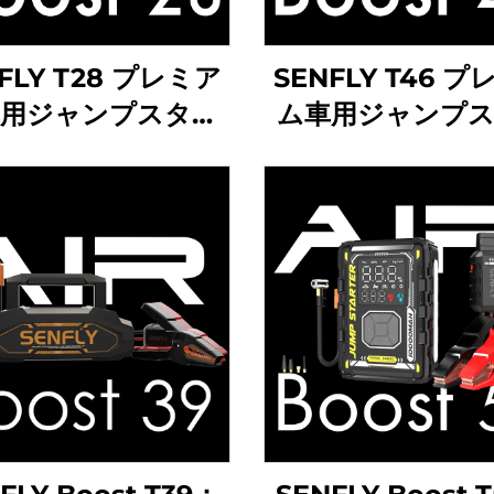
FLY T28 プレミア
SENFLY T46 
用ジャンプスター
ム車用ジャンプ
1400A 12V DC ポ
ター 1000A 12V
ブルバッテリーブ
ブルバッテリー
ター（最大7.0Lガ
ター（最大6.0L
ン／ディーゼルエ
ン／ディーゼル
ンジン対応）。
ン対応）。