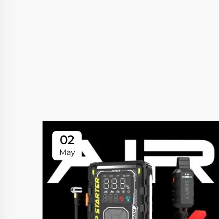
02
May