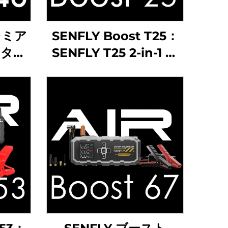
プレミア
SENFLY Boost T25：
スター
SENFLY T25 2-in-1 ジ
 ポータ
ャンプスターター兼エ
ブース
アコンプレッサー搭載
ガソリ
モデル、1600A 12V ポ
エンジ
ータブルバッテリーブ
ースター（最大8.0Lガ
ソリン／6.0Lディーゼ
ル対応）、オートストッ
プ機能付き150PSIタイ
ヤ空気入れ