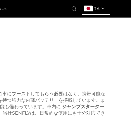
JA
 Us
の車にブーストしてもらう必要はなく、携帯可能な
を持つ強力な内蔵バッテリーを搭載しています。ま
機能も備わっています。車内に
ジャンプスターター
当社SENFLYは、日常的な使用にも十分対応でき