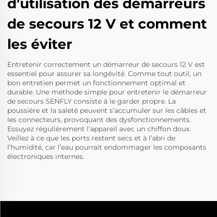
d’utilisation des démarreurs
de secours 12 V et comment
les éviter
Entretenir correctement un démarreur de secours 12 V est
essentiel pour assurer sa longévité. Comme tout outil, un
bon entretien permet un fonctionnement optimal et
durable. Une méthode simple pour entretenir le démarreur
de secours SENFLY consiste à le garder propre. La
poussière et la saleté peuvent s’accumuler sur les câbles et
les connecteurs, provoquant des dysfonctionnements.
Essuyez régulièrement l’appareil avec un chiffon doux.
Veillez à ce que les ports restent secs et à l’abri de
l’humidité, car l’eau pourrait endommager les composants
électroniques internes.