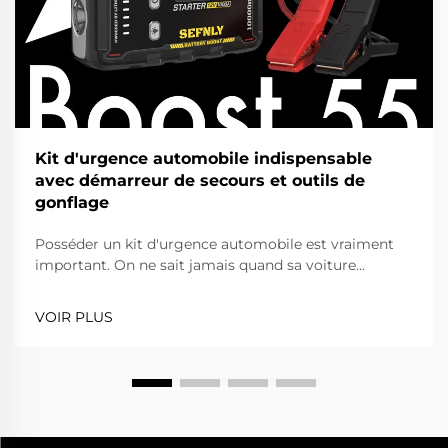
Kit d'urgence automobile indispensable
avec démarreur de secours et outils de
gonflage
Posséder un kit d'urgence automobile est vraiment
important. On ne sait jamais quand sa voiture
pourrait tomber en panne. Que ce soit une crevaison
ou une batterie à plat, être prêt peut vous éviter bien
VOIR PLUS
des tracas. L’un des outils les plus essentiels pour
votre kit est un démarreur de secours. Il permet de
démarrer...