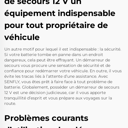
de secours 12 V un
équipement indispensable
pour tout propriétaire de
véhicule
Un autre motif pour lequel il est indispensable : la sécurité.
Si votre batterie tombe en panne dans un endroit
dangereux, cela peut être effrayant. Un démarreur de
secours vous procure une sensation de sécurité et de
confiance pour redémarrer votre véhicule. En outre, il vous
évite les tracas liés à l’attente d’une assistance. Avec
SENFLY, vous êtes prêt à faire face à tout problème de
batterie. Globalement, posséder un démarreur de secours
12 V est une décision judicieuse, car il vous apporte
tranquillité d’esprit et vous prépare aux voyages sur la
route.
Problèmes courants