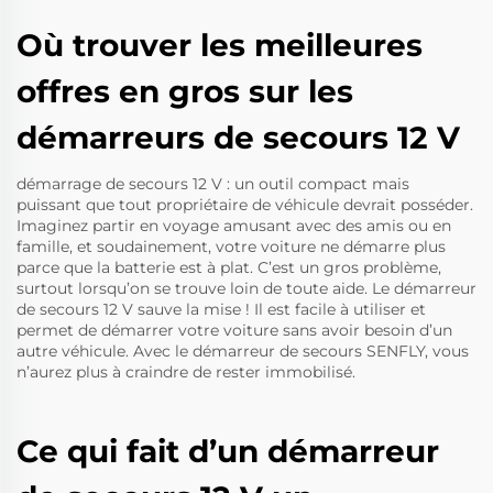
Où trouver les meilleures
offres en gros sur les
démarreurs de secours 12 V
démarrage de secours 12 V : un outil compact mais
puissant que tout propriétaire de véhicule devrait posséder.
Imaginez partir en voyage amusant avec des amis ou en
famille, et soudainement, votre voiture ne démarre plus
parce que la batterie est à plat. C’est un gros problème,
surtout lorsqu’on se trouve loin de toute aide. Le démarreur
de secours 12 V sauve la mise ! Il est facile à utiliser et
permet de démarrer votre voiture sans avoir besoin d’un
autre véhicule. Avec le démarreur de secours SENFLY, vous
n’aurez plus à craindre de rester immobilisé.
Ce qui fait d’un démarreur