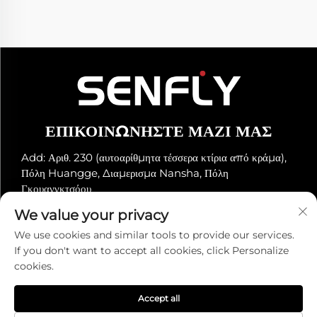
ΕΠΙΚΟΙΝΩΝΉΣΤΕ ΜΑΖΊ ΜΑΣ
Add: Αριθ. 230 (αυτοαρίθμητα τέσσερα κτίρια από κράμα),
Πόλη Huangge, Διαμερισμα Nansha, Πόλη
Γκουανγκτσόου
Τηλ.:
+86-19966289968
We value your privacy
Ηλ. ταχυδρομείο:
[email protected]
We use cookies and similar tools to provide our services.
If you don't want to accept all cookies, click Personalize
cookies.
Πνευματικά Δικαιώματα © Senfly Technology Co., Ltd. Με
Επιφύλαξη Πάντων Δικαιωμάτων -
Πολιτική Απορρήτου
Accept all