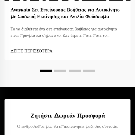
Αναγκαίο Σετ Επείγουσας Βοήθειας για Αυτοκίνητο
με Συσκευή Εκκίνησης και Αντλία Φούσκωμα
Το να διαθέτετε ένα σετ επείγουσας βοήθειας για αυτοκίνητο
είναι πραγματικά σημαντικό. Δεν ξέρετε ποτέ πότε το
αυτοκίνητό σας μπορεί να αντιμετωπίσει πρόβλημα. Είτε
πρόκειται για σπασμένο ελαστικό είτε για εξαντλημένη
ΔΕΙΤΕ ΠΕΡΙΣΣΟΤΕΡΑ
μπαταρία, η προετοιμασία σας μπορεί να σας εξοικονομήσει
πολλές δυσκολίες. Ένα από τα κορυφαία εργαλεία για το σετ
σας είναι η συσκευή εκκίνησης μπαταρίας. Σας βοηθά να
εκκινήσετε...
Ζητήστε Δωρεάν Προσφορά
Ο εκπρόσωπός μας θα επικοινωνήσει μαζί σας σύντομα.