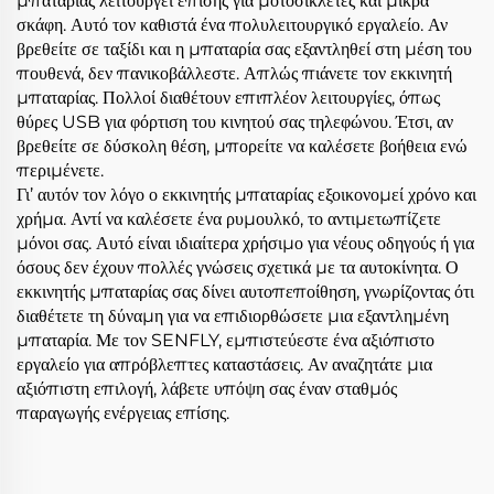
μπαταρίας λειτουργεί επίσης για μοτοσικλέτες και μικρά
σκάφη. Αυτό τον καθιστά ένα πολυλειτουργικό εργαλείο. Αν
βρεθείτε σε ταξίδι και η μπαταρία σας εξαντληθεί στη μέση του
πουθενά, δεν πανικοβάλλεστε. Απλώς πιάνετε τον εκκινητή
μπαταρίας. Πολλοί διαθέτουν επιπλέον λειτουργίες, όπως
θύρες USB για φόρτιση του κινητού σας τηλεφώνου. Έτσι, αν
βρεθείτε σε δύσκολη θέση, μπορείτε να καλέσετε βοήθεια ενώ
περιμένετε.
Γι’ αυτόν τον λόγο ο εκκινητής μπαταρίας εξοικονομεί χρόνο και
χρήμα. Αντί να καλέσετε ένα ρυμουλκό, το αντιμετωπίζετε
μόνοι σας. Αυτό είναι ιδιαίτερα χρήσιμο για νέους οδηγούς ή για
όσους δεν έχουν πολλές γνώσεις σχετικά με τα αυτοκίνητα. Ο
εκκινητής μπαταρίας σας δίνει αυτοπεποίθηση, γνωρίζοντας ότι
διαθέτετε τη δύναμη για να επιδιορθώσετε μια εξαντλημένη
μπαταρία. Με τον SENFLY, εμπιστεύεστε ένα αξιόπιστο
εργαλείο για απρόβλεπτες καταστάσεις. Αν αναζητάτε μια
αξιόπιστη επιλογή, λάβετε υπόψη σας έναν
σταθμός
παραγωγής ενέργειας
επίσης.