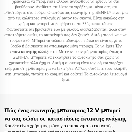
χρειάζεται να περιμένετε άλλους ανθρώπους να έρθουν να σας
βοηθήσουν. Αντίθετα, επιλύετε το πρόβλημα μόνοι σας και
επιστρέφετε στο δρόμο. Ο αυτόματος εκκινητής της SENFLY είναι μία
από τις καλύτερες επιλογές γι’ αυτόν τον σκοπό. Είναι εύκολος στη
χρήση και μπορεί να βοηθήσει σε πολλές καταστάσεις.
Φανταστείτε ότι βρίσκεστε έξω με φίλους, διασκεδάζοντας, αλλά όταν
επιστρέψετε σπίτι, το αυτοκίνητό σας δεν ξεκινά. Αυτό μπορεί να είναι
τρομακτικό. Μπορεί να νιώσετε αδύναμοι, ειδικά αν είναι αργά το
βράδυ ή βρίσκεστε σε απομακρυσμένη περιοχή. Το να έχετε
12v
επανεκκινητής
αλλάξτε το. Με έναν εκκινητή μπαταρίας όπως ο
SENFLY, μπορείτε να εκκινήσετε το αυτοκίνητό σας χωρίς να
χρειαστείτε άλλο όχημα. Αυτή η συσκευή είναι ισχυρή και παρέχει
ενέργεια στη μπαταρία για να ξεκινήσει. Απλώς συνδέετε τους κλαμπς
στη μπαταρία, πατάτε το κουμπί και ορίστε! Το αυτοκίνητο λειτουργεί
ξανά.
Πώς ένας εκκινητής μπαταρίας 12 V μπορεί
να σας σώσει σε καταστάσεις έκτακτης ανάγκης
Και δεν είναι χρήσιμος μόνο για αυτοκίνητα· ο εκκινητής