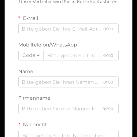
Unser Vertreter wird Sie in Kürze kontaktieren.
E-Mail
0/100
Mobiltelefon/WhatsApp
Code
0/100
Name
0/100
Firmenname
0/200
Nachricht