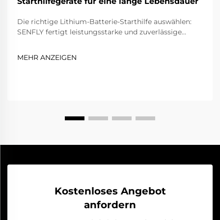
Starthilfegeräte für eine lange Lebensdauer
Die richtige Lithium-Batterie-Starthilfe auswählen:
SENFLY fertigt leistungsstarke und zuverlässige
Starthilfegeräte; daher kann die Kenntnis der
entscheidenden Kriterien Ihnen bei der Auswahl des
MEHR ANZEIGEN
für Ihre Anforderungen besten Geräts helfen.
Zunächst sollten Sie die Leistungsangabe prüfen. Ein
gutes Starthilfegerät muss über ausreichend Leistung
verfügen, um…
Kostenloses Angebot
anfordern