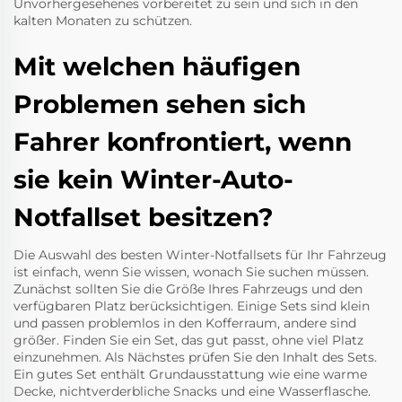
Unvorhergesehenes vorbereitet zu sein und sich in den
kalten Monaten zu schützen.
Mit welchen häufigen
Problemen sehen sich
Fahrer konfrontiert, wenn
sie kein Winter-Auto-
Notfallset besitzen?
Die Auswahl des besten Winter-Notfallsets für Ihr Fahrzeug
ist einfach, wenn Sie wissen, wonach Sie suchen müssen.
Zunächst sollten Sie die Größe Ihres Fahrzeugs und den
verfügbaren Platz berücksichtigen. Einige Sets sind klein
und passen problemlos in den Kofferraum, andere sind
größer. Finden Sie ein Set, das gut passt, ohne viel Platz
einzunehmen. Als Nächstes prüfen Sie den Inhalt des Sets.
Ein gutes Set enthält Grundausstattung wie eine warme
Decke, nichtverderbliche Snacks und eine Wasserflasche.