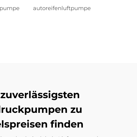
ftpumpe
autoreifenluftpumpe
 zuverlässigsten
tdruckpumpen zu
spreisen finden