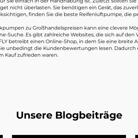
für Sie einfach in der Handhabung ist. Zuletzt sollten Si
 nicht überlasten. Sie benötigen ein Gerät, das zuverläs
sichtigen, finden Sie die beste Reifenluftpumpe, die p
ckpumpen zu Großhandelspreisen kann eine clevere Mögl
ine-Suche. Es gibt zahlreiche Websites, die sich auf de
LY betreibt einen Online-Shop, in dem Sie eine breit
n Sie unbedingt die Kundenbewertungen lesen. Dadurch 
m Kauf zufrieden waren.
Unsere Blogbeiträge