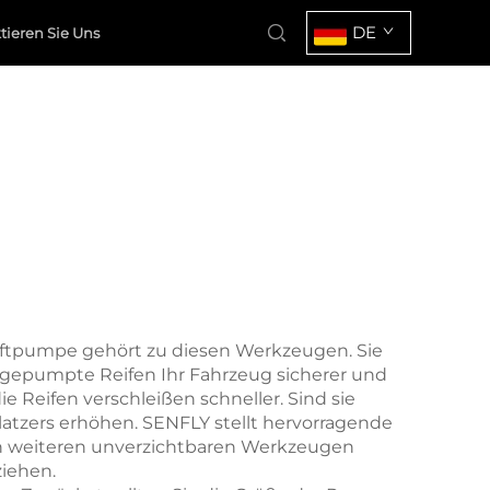
DE
tieren Sie Uns
luftpumpe gehört zu diesen Werkzeugen. Sie
 aufgepumpte Reifen Ihr Fahrzeug sicherer und
e Reifen verschleißen schneller. Sind sie
latzers erhöhen. SENFLY stellt hervorragende
 an weiteren unverzichtbaren Werkzeugen
ziehen.