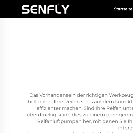
Startseite
Das Vorhandensein der richtigen Werkzeuge
hilft dabei, Ihre Reifen stets auf dem korre
effizienter machen. Sind Ihre Reifen unt
überdruckig, kann dies zu einem geringeren 
Reifenluftpumpen her, mit denen Sie Ih
intere