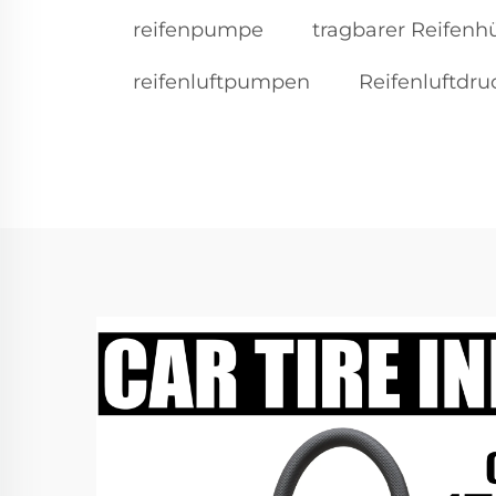
reifenpumpe
tragbarer Reifenhü
reifenluftpumpen
Reifenluftdr