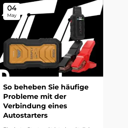
04
1
May
Ma
So beheben Sie häufige
Di
Probleme mit der
Sta
Verbindung eines
zu
Autostarters
vo