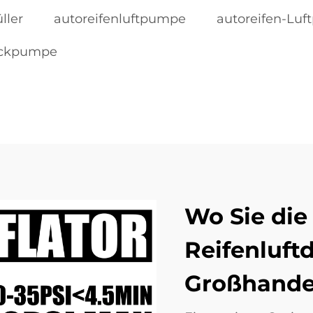
ller
autoreifenluftpumpe
autoreifen-Lu
uckpumpe
Wo Sie die
Reifenluf
Großhandel