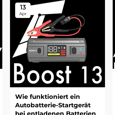
13
Apr
Wie funktioniert ein
Autobatterie-Startgerät
bei entladenen Batterien