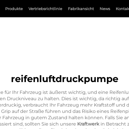
Produkte
Vertriebsrichtlinie
Fabrikansicht
News
Kontak
reifenluftdruckpumpe
 für Ihr Fahrzeug ist äußerst wichtig, und eine Reifen
kten Druckniveau zu halten. Dies ist wichtig, da richtig
erdruckig, verbraucht Ihr Fahrzeug mehr Kraftstoff und di
Grip auf der Straße führen und das Risiko eines Reifenp
r Fahrzeug in gutem Zustand halten können. Falls Sie
ssiert sind, sollten Sie sich unsere
Kraftwerk
in Betracht 