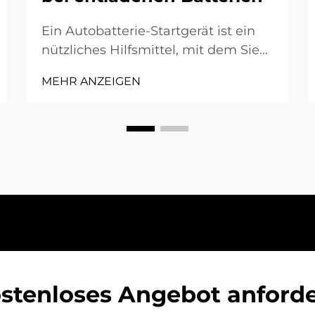
Ein Autobatterie-Startgerät ist ein
nützliches Hilfsmittel, mit dem Sie
Ihr Fahrzeug starten können, wenn
MEHR ANZEIGEN
die Batterie leer ist. Manchmal
lassen Sie das Licht eingeschaltet
oder die Batterie wird einfach alt,
und Ihr Auto springt nicht mehr an.
Statt Hilfe anzurufen oder darauf zu
warten, dass jemand mit
Starthilfekabeln Springstart gibt,
können Sie …
stenloses Angebot anford