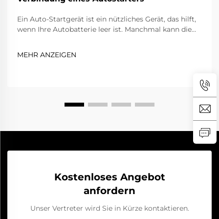
Ein Auto-Startgerät ist ein nützliches Gerät, das hilft,
wenn Ihre Autobatterie leer ist. Manchmal kann die
Verbindung jedoch schwierig sein. Das wird
besonders ärgerlich, wenn Sie es eilig haben. Falls Sie
MEHR ANZEIGEN
ein SENFLY-Startgerät besitzen, lernen Sie hier, wie
Sie diese häufigen Verbindungsprobleme beheben
können...
Kostenloses Angebot
anfordern
Unser Vertreter wird Sie in Kürze kontaktieren.