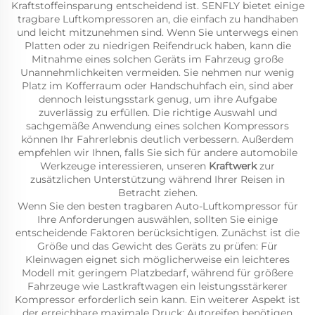
Kraftstoffeinsparung entscheidend ist. SENFLY bietet einige
tragbare Luftkompressoren an, die einfach zu handhaben
und leicht mitzunehmen sind. Wenn Sie unterwegs einen
Platten oder zu niedrigen Reifendruck haben, kann die
Mitnahme eines solchen Geräts im Fahrzeug große
Unannehmlichkeiten vermeiden. Sie nehmen nur wenig
Platz im Kofferraum oder Handschuhfach ein, sind aber
dennoch leistungsstark genug, um ihre Aufgabe
zuverlässig zu erfüllen. Die richtige Auswahl und
sachgemäße Anwendung eines solchen Kompressors
können Ihr Fahrerlebnis deutlich verbessern. Außerdem
empfehlen wir Ihnen, falls Sie sich für andere automobile
Werkzeuge interessieren, unseren
Kraftwerk
zur
zusätzlichen Unterstützung während Ihrer Reisen in
Betracht ziehen.
Wenn Sie den besten tragbaren Auto-Luftkompressor für
Ihre Anforderungen auswählen, sollten Sie einige
entscheidende Faktoren berücksichtigen. Zunächst ist die
Größe und das Gewicht des Geräts zu prüfen: Für
Kleinwagen eignet sich möglicherweise ein leichteres
Modell mit geringem Platzbedarf, während für größere
Fahrzeuge wie Lastkraftwagen ein leistungsstärkerer
Kompressor erforderlich sein kann. Ein weiterer Aspekt ist
der erreichbare maximale Druck: Autoreifen benötigen