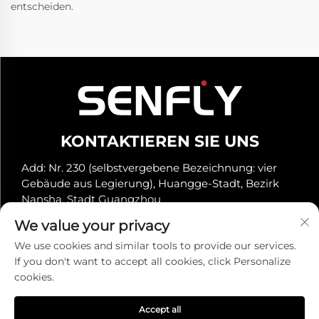
entscheiden.
KONTAKTIEREN SIE UNS
Add: Nr. 230 (selbstvergebene Bezeichnung: vier
Gebäude aus Legierung), Huangge-Stadt, Bezirk
Nansha, Stadt Guangzhou
Tel.:
+86-19966289968
We value your privacy
E-Mail:
[email protected]
We use cookies and similar tools to provide our services.
If you don't want to accept all cookies, click Personalize
cookies.
Urheberrecht © Senfly Technology Co., Ltd. Alle Rechte
vorbehalten -
Datenschutzrichtlinie
Accept all