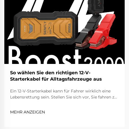
So wählen Sie den richtigen 12-V-
Starterkabel für Alltagsfahrzeuge aus
Ein 12-V-Starterkabel kann für Fahrer wirklich eine
Lebensrettung sein. Stellen Sie sich vor, Sie fahren zur
Arbeit oder zu einer Reise auf, und das Auto springt
nicht an, weil die Batterie leer ist. Genau dann hilft ein
MEHR ANZEIGEN
Starterkabel sehr weiter. Es gibt der Batterie diesen
schnellen Schub, um wieder in Gang zu kommen ...