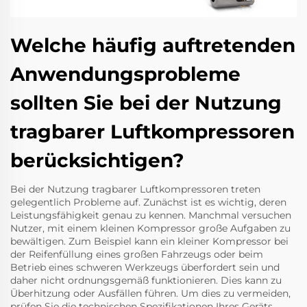
Welche häufig auftretenden
Anwendungsprobleme
sollten Sie bei der Nutzung
tragbarer Luftkompressoren
berücksichtigen?
Bei der Nutzung tragbarer Luftkompressoren treten
gelegentlich Probleme auf. Zunächst ist es wichtig, deren
Leistungsfähigkeit genau zu kennen. Manchmal versuchen
Nutzer, mit einem kleinen Kompressor große Aufgaben zu
bewältigen. Zum Beispiel kann ein kleiner Kompressor bei
der Reifenfüllung eines großen Fahrzeugs oder beim
Betrieb eines schweren Werkzeugs überfordert sein und
daher nicht ordnungsgemäß funktionieren. Dies kann zu
Überhitzung oder Ausfällen führen. Um dies zu vermeiden,
prüfen Sie die technischen Spezifikationen Ihres Geräts.