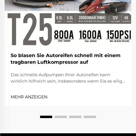
So blasen Sie Autoreifen schnell mit einem
tragbaren Luftkompressor auf
Das schnelle Aufpumpen Ihrer Autoreifen kann
wirklich hilfreich sein, insbesondere wenn Sie es eilig
haben. Ein tragbarer Luftkompressor ist ein kleines
Gerät, das Ihre Reifen mit Luft füllt. Die Bedienung ist
MEHR ANZEIGEN
einfach, und es spart Ihnen Zeit und Arbeit. In diesem
Artikel erläutern wir, wie Sie den besten kleinen...