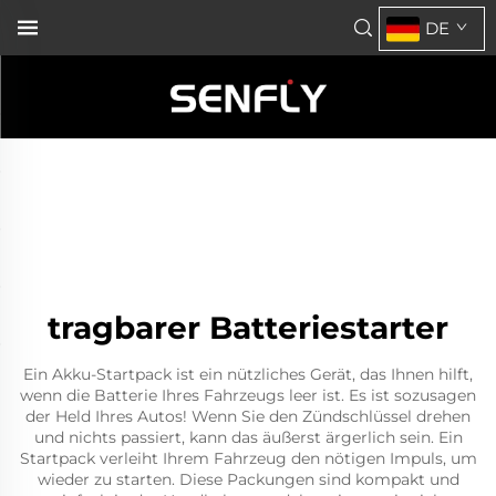
DE
tragbarer Batteriestarter
Ein Akku-Startpack ist ein nützliches Gerät, das Ihnen hilft,
wenn die Batterie Ihres Fahrzeugs leer ist. Es ist sozusagen
der Held Ihres Autos! Wenn Sie den Zündschlüssel drehen
und nichts passiert, kann das äußerst ärgerlich sein. Ein
Startpack verleiht Ihrem Fahrzeug den nötigen Impuls, um
wieder zu starten. Diese Packungen sind kompakt und