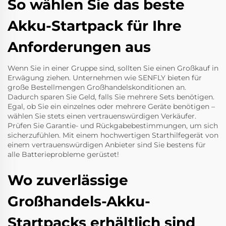
So wählen Sie das beste
Akku-Startpack für Ihre
Anforderungen aus
Wenn Sie in einer Gruppe sind, sollten Sie einen Großkauf in
Erwägung ziehen. Unternehmen wie SENFLY bieten für
große Bestellmengen Großhandelskonditionen an.
Dadurch sparen Sie Geld, falls Sie mehrere Sets benötigen.
Egal, ob Sie ein einzelnes oder mehrere Geräte benötigen –
wählen Sie stets einen vertrauenswürdigen Verkäufer.
Prüfen Sie Garantie- und Rückgabebestimmungen, um sich
sicherzufühlen. Mit einem hochwertigen Starthilfegerät von
einem vertrauenswürdigen Anbieter sind Sie bestens für
alle Batterieprobleme gerüstet!
Wo zuverlässige
Großhandels-Akku-
Startpacks erhältlich sind