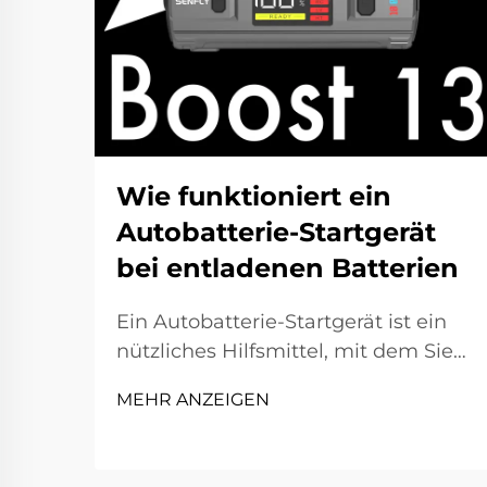
Wie funktioniert ein
Autobatterie-Startgerät
bei entladenen Batterien
Ein Autobatterie-Startgerät ist ein
nützliches Hilfsmittel, mit dem Sie
Ihr Fahrzeug starten können, wenn
MEHR ANZEIGEN
die Batterie leer ist. Manchmal
lassen Sie das Licht eingeschaltet
oder die Batterie wird einfach alt,