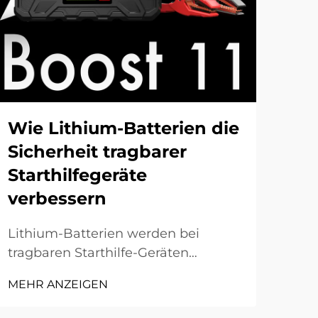
Wie Lithium-Batterien die
Wa
Sicherheit tragbarer
Au
Starthilfegeräte
St
verbessern
Wen
vie
Lithium-Batterien werden bei
Ihr 
tragbaren Starthilfe-Geräten
MEH
bek
zunehmend verbreitet, und dafür
MEHR ANZEIGEN
ist 
gibt es gute Gründe. Sie helfen
Notf
Nutzern dabei, ihr Fahrzeug wieder