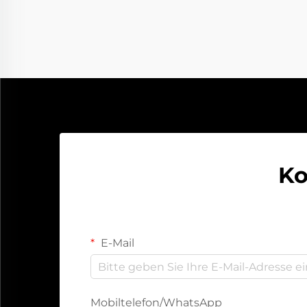
und Ihr Auto springt nicht mehr an.
Statt Hilfe anzurufen oder darauf zu
warten, dass jemand mit
Starthilfekabeln Springstart gibt,
können Sie …
Ko
E-Mail
Mobiltelefon/WhatsApp