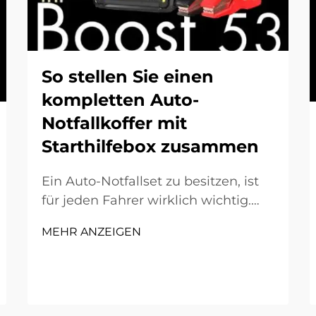
So stellen Sie einen
kompletten Auto-
Notfallkoffer mit
Starthilfebox zusammen
Ein Auto-Notfallset zu besitzen, ist
für jeden Fahrer wirklich wichtig.
Unfälle oder Pannen können
MEHR ANZEIGEN
jederzeit eintreten, wenn man es
am wenigsten erwartet. Ein
wesentliches Element, das Sie in Ihr
Set aufnehmen sollten, ist ein
Starthilfegerät. Ein Starthilfegerät