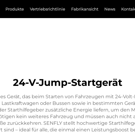
Produkte
Vertriebsrichtlinie
Fabrikansicht
News
Kontak
24-V-Jump-Startgerät
ches Gerät, das beim Starten von Fahrzeugen mit 24-Volt-
 Lastkraftwagen oder Bussen sowie in bestimmten Gerä
n der Starthilfegeber zusätzliche Energie liefern, um den
ötigen kein weiteres Fahrzeug und müssen auch nicht au
ße zurückkehren. SENFLY stellt hochwertige Starthilfegeb
t sind – ideal für alle, die einmal einen Leistungsboost 