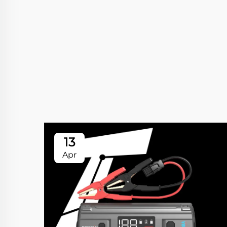
13
Apr