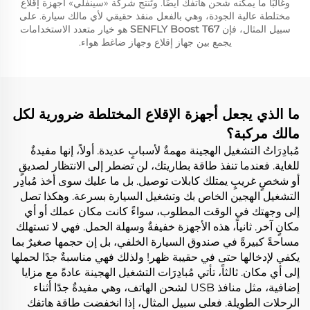
وغالبًا ما يمكنه شحن هاتفك أيضًا. وتُنتج شركة «سينفلي» أجهزة إقلاع
مختلطة عالية الجودة، وهي بالفعل منقذ حقيقي لأي مالك سيارة. على
سبيل المثال، فإن
SENFLY Boost T67
هو خيار متعدد الاستخدامات
يجمع بين جهاز إقلاع وجهاز ضاغط هواء.
ما الذي يجعل أجهزة الإقلاع المختلطة ضرورية لكل
مالك مركبة؟
مُبادِرَاتُ التشغيل الهجينة مهمةٌ لأسبابٍ عديدة. أولاً، إنها مفيدةٌ
للغاية. فعندما تنفذ طاقة بطاريتك، لن تضطر إلى الانتظار لصديقٍ
أو شخصٍ غريبٍ يمتلك كابلات توصيل. بل ما عليك سوى أخذ مُبادِر
التشغيل الهجين الخاص بك وتشغيل السيارة بسرعة. وهكذا تصل
إلى وجهتك في الوقت المطلوب، سواءً كانت مكان عملك أو أي
مكانٍ آخر. ثانياً، هذه الأجهزة خفيفةٌ وسهلة الحمل. فهي لا تستهلك
مساحةً كبيرةً في صندوق السيارة الخلفي، بل إن حجمها صغيرٌ بما
يكفي لإدخالها حتى في حقيبة ظهر! ولذلك فهي مناسبةٌ جدًا لحملها
إلى أي مكان. ثالثاً، تأتي مُبادِرَات التشغيل الهجينة عادةً مع مزايا
إضافية، مثل منافذ USB لشحن الهاتف، وهي مفيدةٌ جدًا أثناء
الرحلات الطويلة. فعلى سبيل المثال، إذا انخفضت طاقة هاتفك