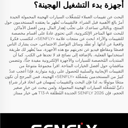
أجهزة بدء التشغيل الهجينة؟
البحث عن تقييمات العملاء لمُشغِّلات السيارات الهجينة المحمولة الجيدة
أمرٌ بالغ الأهمية قبل الشراء. فالتقييمات تُظهر ما يعتقده المستخدمون حول
المنتج، وبالتالي تساعدك على تجنُّب إهدار المال. ومن أفضل الأماكن
للبحث عنها المتاجر الإلكترونية، التي تحتوي عادةً على أقسام مخصصة
للتقييمات والآراء. ابحث عن منتجات علامة «SENFLY»، لتكتسب فكرةً
واقعيةً عن أدائها. أو تفقَّد وسائل التواصل الاجتماعي، حيث يشارك الناس
قصصًا ومقاطع فيديو عن تجربتهم مع هذه الأجهزة، مما يُظهر لك طريقة
استخدامها الفعلية، بالإضافة إلى نصائح قد لا تجدها في الكتب. كما أن
المنتديات المُخصصة للسيارات والأجهزة الإلكترونية مفيدة جدًّا، وتتضمن
مناقشاتٍ حول أفضل الخيارات المتاحة. اقرأ مجموعةً متنوعةً من
التقييمات الإيجابية والسلبية للحصول على رؤية متوازنة. فإذا أعجب عددٌ
كبيرٌ من المستخدمين بمُشغِّلة «SENFLY» الهجينة، فمن المرجح أن تكون
منتجًا موثوقًا به. لذا فإن البحث والتقييمات يُسهمان في اتخاذ قرار شراءٍ
ذكيٍّ لمُشغِّلة السيارات الهجينة المحمولة. ولمن يبحث عن خيارٍ صغير
الحجم، فإن
SENFLY 2026 الجديدة المُطلَقة T13-A
هي خيار ممتاز.