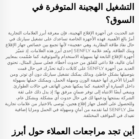
التشغيل الهجينة المتوفرة في
السوق؟
عند الحديث عن أجهزة الإقلاع الهجينة، فإن معرفة أبرز العلامات التجارية
أمرٌ بالغ الأهمية. فهذه الأجهزة الخاصة تساعدك على تشغيل سيارتك في
حال نفاذ طاقة البطارية. وهي «هجينة» لأنها تجمع بين خصائص جهاز الإقلاع
وبنك الطاقة. وتُعد علامة SENFLY إحدى أبرز هذه العلامات. إذ تتميّز
أجهزة الإقلاع التابعة لها بسهولة الاستخدام والموثوقية. كما صُمّمت بمعايير
أمان عالية، فلا داعي للقلق من حدوث أخطاء. فعلى سبيل المثال، تحتوي
العديد من أجهزة SENFLY على كابلات ذكية تحذّرك في حال قمت
بتوصيلها بشكل خاطئ. وبذلك يمكنك تشغيل سيارتك دون أي توتر. ومن
المزايا الأخرى أنها خفيفة الوزن وسهلة الحمل، ويمكنك حملها بسهولة
داخل السيارة أو الحقيبة. كما يمكنها شحن الهاتف في حالات الطوارئ.
وينبغي أيضًا الانتباه إلى توفر ضمانٍ مرفق بها؛ إذ يدل ذلك على ثقة
الشركة بمنتجها ودعمها لك في حال حدوث أي مشكلة. وبشكل عام،
وللحصول على أفضل جهاز إقلاع هجين، يُوصى بالاختيار من علامات تجارية
مثل SENFLY لما تقدمه من أمانٍ وسهولة في الحمل ومزايا إضافية
تفيدك في المواقف المختلفة.
أين تجد مراجعات العملاء حول أبرز