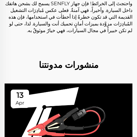
واحتجتَ إلى الخرائط! فإن جهاز SENFLY يسمح لك بشحن هاتفك
داخل السيارة. وأخيراً، فهي آمنةٌ. فعلى عكس مُبادِرَات التشغيل
القديمة التي قد تكون خطرةً إذا أخطأت في استخدامها، فإن هذه
المُبادِرَات مزوَّدة بميزات أمانٍ تحميك أنت والسيارة. لذا، حتى لو
لم تكن خبيراً في مجال السيارات، فهي خيارٌ موثوقٌ به.
منشورات مدونتنا
13
Apr