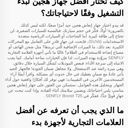
كيف تختار أفضل جهاز هجين لبدء
التشغيل وفقًا لاحتياجاتك؟
قد يبدو اختيار جهاز إنعاش هجين جيد أمرًا صعبًا، لكنه ليس كذلك
بالضرورة! أولاً، فكّر في حجم سيارتك. فبالنسبة للسيارات الصغيرة، لن
تحتاج إلى طاقة كبيرة. أما الشاحنات أو السيارات الرياضية متعددة
الاستخدامات (SUVs)، فابحث عن جهازٍ قادرٍ على التعامل مع المحركات
الكبيرة. بعد ذلك، ما الميزات الإضافية التي تريدها؟ مثل شحن الهاتف أو
مصباح إضاءة للاستخدام في الظلام؟ غالبًا ما تأتي أجهزة العلامة التجارية
SENFLY مزوَّدة بهذه الميزات، لذا فإن الخيارات متاحة أمامك. كما يجب
الانتباه إلى سرعة الأداء: فبعض الموديلات تُشغِّل السيارة خلال دقائق،
وهي ميزة رائعة عند الاستعجال. ولا تتجاهل ضمان الجودة! فالجهاز الجيد
يأتي عادةً مع ضمانٍ يغطيك في حال حدوث أي مشكلة. واقرأ أيضًا آراء
المستخدمين الآخرين في التقييمات؛ فهي توفر لك أفكارًا واقعية حول أداء
الجهاز. وبتحليل هذه العوامل، ستتمكن من العثور على جهاز إنعاش هجين
مناسبٍ يلبي احتياجاتك ويضمن سلامتك أثناء القيادة. وإذا كنت تبحث عن
جهازٍ قويٍّ جدًّا، ففكّر في
SENFLY Boost T25
.
ما الذي يجب أن تعرفه عن أفضل
العلامات التجارية لأجهزة بدء