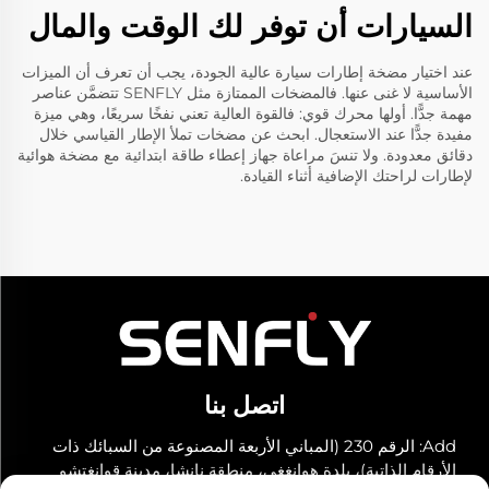
السيارات أن توفر لك الوقت والمال
عند اختيار مضخة إطارات سيارة عالية الجودة، يجب أن تعرف أن الميزات
الأساسية لا غنى عنها. فالمضخات الممتازة مثل SENFLY تتضمَّن عناصر
مهمة جدًّا. أولها محرك قوي: فالقوة العالية تعني نفخًا سريعًا، وهي ميزة
مفيدة جدًّا عند الاستعجال. ابحث عن مضخات تملأ الإطار القياسي خلال
دقائق معدودة. ولا تنسَ مراعاة
جهاز إعطاء طاقة ابتدائية مع مضخة هوائية
لإطارات
لراحتك الإضافية أثناء القيادة.
اتصل بنا
Add: الرقم 230 (المباني الأربعة المصنوعة من السبائك ذات
الأرقام الذاتية)، بلدة هوانغغي، منطقة نانشا، مدينة قوانغتشو