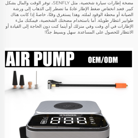
مضخة إطارات سيارة شخصية، مثل SENFLY، توفر الوقت والمال بشكل
كبير. فعند انخفاض ضغط الإطار عادةً ما تضطر إلى الذهاب إلى ورشة
الصيانة أو محطة الوقود لملئه. وهذا يستغرق وقتًا، خاصةً إذا كانت هناك
طوابير انتظار طويلة. أما باستخدام مضختك الشخصية، فيمكنك ملء
الإطارات في أي وقت وفي منزلك أو أينما كنت دون الحاجة إلى القيادة أو
الانتظار للحصول على المساعدة. سهل وبسيط جدًّا!