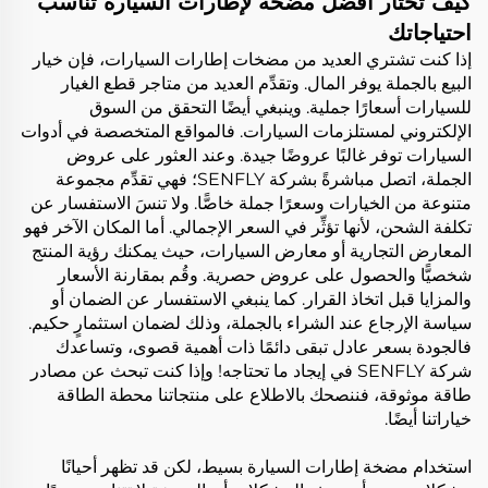
كيف تختار أفضل مضخة لإطارات السيارة تناسب
احتياجاتك
إذا كنت تشتري العديد من مضخات إطارات السيارات، فإن خيار
البيع بالجملة يوفر المال. وتقدِّم العديد من متاجر قطع الغيار
للسيارات أسعارًا جملية. وينبغي أيضًا التحقق من السوق
الإلكتروني لمستلزمات السيارات. فالمواقع المتخصصة في أدوات
السيارات توفر غالبًا عروضًا جيدة. وعند العثور على عروض
الجملة، اتصل مباشرةً بشركة SENFLY؛ فهي تقدِّم مجموعة
متنوعة من الخيارات وسعرًا جملة خاصًّا. ولا تنسَ الاستفسار عن
تكلفة الشحن، لأنها تؤثِّر في السعر الإجمالي. أما المكان الآخر فهو
المعارض التجارية أو معارض السيارات، حيث يمكنك رؤية المنتج
شخصيًّا والحصول على عروض حصرية. وقُم بمقارنة الأسعار
والمزايا قبل اتخاذ القرار. كما ينبغي الاستفسار عن الضمان أو
سياسة الإرجاع عند الشراء بالجملة، وذلك لضمان استثمارٍ حكيم.
فالجودة بسعر عادل تبقى دائمًا ذات أهمية قصوى، وتساعدك
شركة SENFLY في إيجاد ما تحتاجه! وإذا كنت تبحث عن مصادر
طاقة موثوقة، فننصحك بالاطلاع على منتجاتنا
محطة الطاقة
خياراتنا أيضًا.
استخدام مضخة إطارات السيارة بسيط، لكن قد تظهر أحيانًا