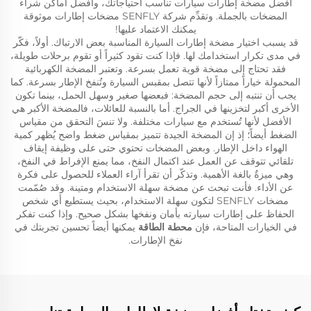
أفضل مضخة إطارات سيارات تناسب احتياجاتك، وأفضل أماكن شراء
المضخات بالجملة. وتقدِّم شركة SENFLY مضخات إطارات موثوقة
يمكنك الاعتماد عليها!
قد يسبب اختيار مضخة إطارات السيارة المناسبة بعض الارتباك. أولاً، فكّر
في مدى تكرار استخدامك لها. فإذا كنت تقود كثيراً أو تقوم برحلات طويلة،
فقد تحتاج إلى مضخة قوية تعمل بسرعة. وتعتبر المضخة الكهربائية
المحمولة خياراً ممتازاً لأنها تتصل بمقبس السيارة وتُنفخ الإطار بسرعة. كما
يجب أن تنتبه إلى حجم المضخة: فبعضها صغير وسهل الحمل، بينما تكون
الأخرى أكبر لتخزينها في الجراج. أما بالنسبة للعائلات، فالمضخة الأكبر هي
الأفضل لأنها تُستخدم مع سيارات مختلفة. ولا تنسَ التحقق من مقياس
الضغط أيضاً؛ إذ إن المضخة الجيدة تتميز بمقياس ضغط واضح يُظهر كمية
الهواء داخل الإطار. وبعض المضخات تحتوي حتى على وظيفة إيقاف
تلقائي تتوقف عن العمل عند اكتمال النفخ، مما يمنع الإفراط في النفخ،
وهي ميزةٌ بالغة الأهمية. وتذكّر أن تقرأ آراء العملاء للحصول على فكرة
عن الأداء. فأنت تبحث عن مضخة سهلة الاستخدام ومتينة. وقد صُمّمت
مضخات SENFLY لتكون سهلة الاستخدام، بحيث يستطيع أي شخص
الحفاظ على إطارات سيارته بأمان ونفخها بشكل صحيح. وإذا كنت تفكر
في الخيارات المتاحة، فإن
محطة الطاقة
يمكنها أيضاً تحسين تجربتك في
نفخ الإطارات.