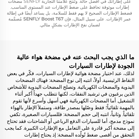
على إطاراتك في أفضل حالة. وتُنتج علامتنا التجارية SENFLY مضخات
إطارات موثوقة تحافظ على ضغط الإطارات عند المستوى المناسب.
فضغط الإطارات الصحيح لا يهم فقط للسلامة، بل يساعد أيضًا في إطالة
عمر الإطارات. على سبيل المثال، فإن
SENFLY Boost T67
مُصمَّمة
لضمان نفخ الإطارات بشكلٍ مثالي.
ما الذي يجب البحث عنه في مضخة هواء عالية
الجودة لإطارات السيارات
لذلك، عند اختيار مضخة هوائية لإطارات السيارات، فكّر في بعض
النقاط الرئيسية. أولاً، انتبه إلى نوع المضخة: فهناك المضخات
اليدوية والمضخات الكهربائية. وتصلح المضخات اليدوية للأشخاص
الذين يرغبون في ترشيد النفقات، لكنها تتطلب جهداً أكبر أثناء
التشغيل. أما المضخات الكهربائية فهي أسهل وأسرع لأنها تقوم
بالمهمة تلقائياً؛ فقط وصّلها بمصدر طاقة، وستملأ الإطار بالهواء
تلقائياً. وثانياً، انتبه إلى حجم المضخة: فللسيارات الصغيرة، تكفي
نموذج مدمج، أما للسيارات الدفع الرباعي أو الشاحنات فقد تحتاج
إلى مضخة أكبر قادرة على التعامل مع الإطارات الكبيرة. كما يجب
التحقق من أقصى ضغط تُولّده المضخة: إذ يحتاج إطارات