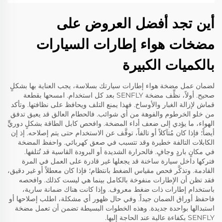
أين تجد أفضل العروض على
مضخات هواء إطارات السيارات
بالكميات الكبيرة
لضمان عمل مضخة هواء إطارات سيارتك بسلاسة، يجب العناية بها بشكلٍ
صحيح. أولاً، نظِّف مضخة SENFLY بعد كل استخدام. امسحها بقطعة
قماش لإزالة الغبار والأوساخ. فهذا يمنع التلف ويحافظ على نظافتها. وتأكد
من خلو الخرطوم والفوهة من أي شوائب. فالحطام العالق قد يعيق تدفق
الهواء، ما يؤدي إلى ضعف أداء المضخة. وافحص كابل الطاقة بشكلٍ دوريٍّ
أيضاً؛ فإذا كان مُتآكلاً أو تالفاً، توقَّف عن الاستخدام حتى يتم إصلاحه. إذ إن
الكابلات التالفة خطيرة وقد تتسبب في صعق كهربائي. واحفظ المضخة
في مكانٍ باردٍ وجافٍ. فالحرارة الشديدة أو البرودة القاسية قد تُتلفها.
فتركها داخل سيارة ساخنة قد يجعلها غير قادرة على العمل في المرة
القادمة. وتذكَّر فحص مقياس الضغط بانتظام؛ فإذا كان معطلاً أو غير دقيق،
فقد تظن أن الإطارات منفوخة بالكامل بينما هي ليست كذلك. وافحصه
باستخدام إطارات ذات ضغط معروف. وإذا كانت هناك ضمانة سارية،
فاحفظ أوراق الضمان جيداً. وفي حال ظهور أي مشكلة، اطلب إصلاحها أو
استبدالها بواحدة جديدة. وهذه الخطوات البسيطة تضمن أن تعمل مضخة
SENFLY بكفاءة عالية عند الحاجة إليها.