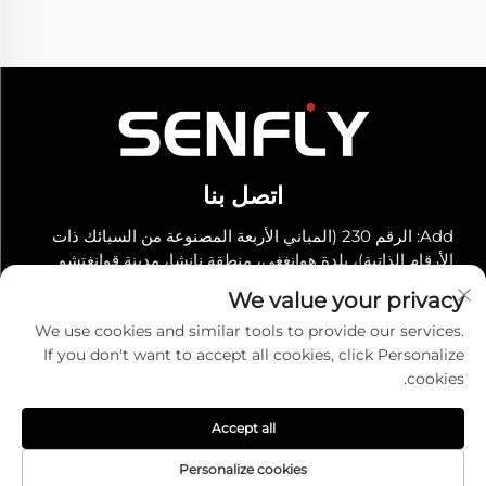
اتصل بنا
Add: الرقم 230 (المباني الأربعة المصنوعة من السبائك ذات
الأرقام الذاتية)، بلدة هوانغغي، منطقة نانشا، مدينة قوانغتشو
هاتف:
+86-19966289968
We value your privacy
البريد الإلكتروني:
[email protected]
We use cookies and similar tools to provide our services.
If you don't want to accept all cookies, click Personalize
cookies.
حقوق الطبع والنشر © شركة سينفلاي التكنولوجية المحدودة. جميع
الحقوق محفوظة -
سياسة الخصوصية
Accept all
Personalize cookies