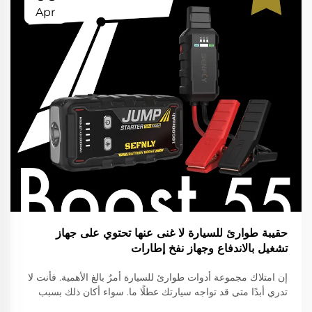
Apr
حقيبة طوارئ للسيارة لا غنى عنها تحتوي على جهاز
تشغيل بالاندفاع وجهاز نفخ إطارات
إن امتلاك مجموعة أدوات طوارئ للسيارة أمرٌ بالغ الأهمية. فأنت لا
تدري أبدًا متى قد تواجه سيارتك عطلًا ما. سواء أكان ذلك بسبب
انفجار إطارات أو نفاد شحنة البطارية، فإن الاستعداد المسبق قد