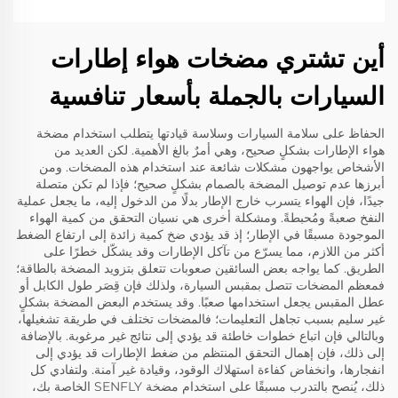
أين تشتري مضخات هواء إطارات
السيارات بالجملة بأسعار تنافسية
الحفاظ على سلامة السيارات وسلاسة قيادتها يتطلب استخدام مضخة
هواء الإطارات بشكلٍ صحيح، وهي أمرٌ بالغ الأهمية. لكن العديد من
الأشخاص يواجهون مشكلات شائعة عند استخدام هذه المضخات. ومن
أبرزها عدم توصيل المضخة بالصمام بشكلٍ صحيح؛ فإذا لم تكن متصلة
جيدًا، فإن الهواء يتسرب خارج الإطار بدلًا من الدخول إليه، ما يجعل عملية
النفخ صعبةً ومُحبطةً. ومشكلة أخرى هي نسيان التحقق من كمية الهواء
الموجودة مسبقًا في الإطار؛ إذ قد يؤدي ضخ كمية زائدة إلى ارتفاع الضغط
أكثر من اللازم، مما يسرّع من تآكل الإطارات وقد يشكّل خطرًا على
الطريق. كما يواجه بعض السائقين صعوبات تتعلق بتزويد المضخة بالطاقة؛
فمعظم المضخات تتصل بمقبس السيارة، ولذلك فإن قِصَر طول الكابل أو
عطل المقبس يجعل استخدامها صعبًا. وقد يستخدم البعض المضخة بشكلٍ
غير سليم بسبب تجاهل التعليمات؛ فالمضخات تختلف في طريقة تشغيلها،
وبالتالي فإن اتباع خطوات خاطئة قد يؤدي إلى نتائج غير مرغوبة. بالإضافة
إلى ذلك، فإن إهمال التحقق المنتظم من ضغط الإطارات قد يؤدي إلى
انفجارها، وانخفاض كفاءة استهلاك الوقود، وقيادة غير آمنة. ولتفادي كل
ذلك، يُنصح بالتدرب مسبقًا على استخدام مضخة SENFLY الخاصة بك،