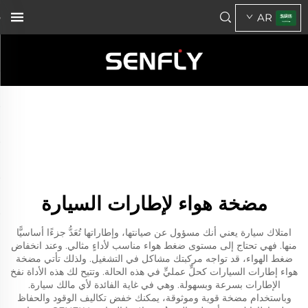
AR
مضخة هواء لإطارات السيارة
امتلاك سيارة يعني أنك مسؤول عن صيانتها، وإطاراتها تُعَدُّ جزءًا أساسيًّا
منها. فهي تحتاج إلى مستوى ضغط هواء مناسب لأداءٍ مثالي. وعند انخفاض
ضغط الهواء، قد تواجه مركبتك مشاكل في التشغيل. ولذلك تأتي مضخة
هواء إطارات السيارات كحلٍّ عمليٍّ في هذه الحالة. وتتيح لك هذه الأداة نفخ
الإطارات بسرعة وبسهولة. وهي في غاية الفائدة لأي مالك سيارة.
وباستخدام مضخة قوية وموثوقة، يمكنك خفض تكاليف الوقود والحفاظ