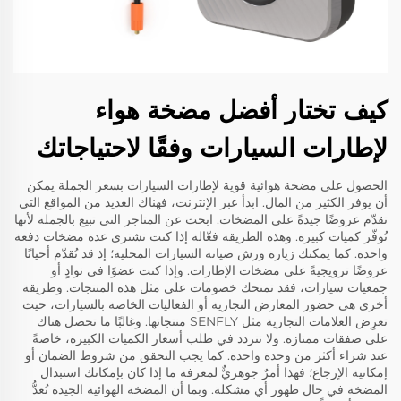
كيف تختار أفضل مضخة هواء
لإطارات السيارات وفقًا لاحتياجاتك
الحصول على مضخة هوائية قوية لإطارات السيارات بسعر الجملة يمكن
أن يوفر الكثير من المال. ابدأ عبر الإنترنت، فهناك العديد من المواقع التي
تقدّم عروضًا جيدةً على المضخات. ابحث عن المتاجر التي تبيع بالجملة لأنها
تُوفّر كميات كبيرة. وهذه الطريقة فعّالة إذا كنت تشتري عدة مضخات دفعة
واحدة. كما يمكنك زيارة ورش صيانة السيارات المحلية؛ إذ قد تُقدّم أحيانًا
عروضًا ترويجيةً على مضخات الإطارات. وإذا كنت عضوًا في نوادٍ أو
جمعيات سيارات، فقد تمنحك خصومات على مثل هذه المنتجات. وطريقة
أخرى هي حضور المعارض التجارية أو الفعاليات الخاصة بالسيارات، حيث
تعرِض العلامات التجارية مثل SENFLY منتجاتها. وغالبًا ما تحصل هناك
على صفقات ممتازة. ولا تتردد في طلب أسعار الكميات الكبيرة، خاصةً
عند شراء أكثر من وحدة واحدة. كما يجب التحقق من شروط الضمان أو
إمكانية الإرجاع؛ فهذا أمرٌ جوهريٌّ لمعرفة ما إذا كان بإمكانك استبدال
المضخة في حال ظهور أي مشكلة. وبما أن المضخة الهوائية الجيدة تُعدُّ