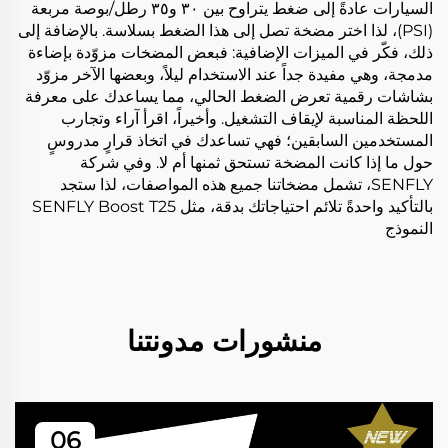
السيارات عادةً إلى ضغط يتراوح بين ٣٠ و٣٥ رطل/بوصة مربعة
(PSI)، لذا اختر مضخة تصل إلى هذا الضغط بسلاسة. بالإضافة إلى
ذلك، فكّر في الميزات الإضافية: فبعض المضخات مزوّدة بإضاءة
مدمجة، وهي مفيدة جداً عند الاستخدام ليلاً، وبعضها الآخر مزوّد
بشاشات رقمية تعرض الضغط الحالي، مما يساعدك على معرفة
اللحظة المناسبة لإيقاف التشغيل. وأخيراً، اقرأ آراء وتجارب
المستخدمين السابقين؛ فهي تساعدك في اتخاذ قرارٍ مدروسٍ
حول ما إذا كانت المضخة تستحق ثمنها أم لا. وفي شركة
SENFLY، تشمل مضخاتنا جميع هذه المواصفات، لذا ستجد
بالتأكيد واحدةً تلائم احتياجاتك بدقة، مثل
SENFLY Boost T25
النموذج
منشورات مدونتنا
06