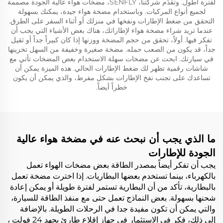
لفترة أطول. وتقدِّم شركتنا، SENFLY، مضخات هواء عالية الجودة مصممة
لجميع أنواع المركبات. وباستخدام مضخة هواء جيدة، يمكنك بسهولة
التحقق من ضغط الإطارات ونفخها في منزلك أو أثناء السفر على الطرق.
عندما تريد شراء مضخة هواء لإطاراتك، هناك بعض الأشياء التي يجب أن
تفكر فيها. أولاً، تحقق من حجم المضخة ووزنها إذا كان كبيراً جداً أو ثقيل
جداً، قد يكون من الصعب حمله. مضخة صغيرة وخفيفة من السهل تخزينها
في سيارتك. ابحث عن مضخات سهلة الاستخدام بعض المضخات تأتي مع
شاشات رقمية تظهر لك ضغط الإطارات الحالي. هذه الميزة يمكن أن
تساعدك على تجنب نفخ الإطارات بشكل مفرط، والذي يمكن أن يكون
خطراً أيضاً.
ما الذي يجب أن نبحث عنه في مضخة هواء عالية
الجودة للإطارات
يجب أن تفكر أيضاً بمصدر الطاقة بعض مضخات الهواء تعمل
بالكهرباء، بينما تستخدم بعضها البطاريات. إذا اخترت مضخة تعمل
بالبطارية، تأكد من أن البطارية تستمر لفترة طويلة أو يمكن إعادة
شحنها بسهولة. بعض النماذج تعمل حتى مع منفذ الطاقة للسيارة،
والتي يمكن أن تكون مفيدة جدا في الرحلات الطويلة. بالإضافة
إلى ذلك، فكر في الاستثمار في
جهاز إقلاع طارئ بجهد 24 فولت
،