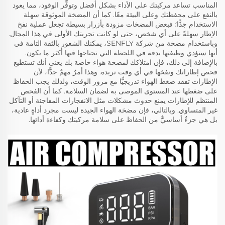
المناسب تساعد مركبتك على الأداء بشكل أفضل وتوفِّر الوقود، مما يعود
بالنفع على محفظتك وعلى البيئة معًا. كما أن المضخة الموثوقة سهلة
الاستخدام جدًّا؛ فبعض المضخات مزودة بأزرار بسيطة تجعل عملية نفخ
الإطار سهلةً على أي شخص، حتى لو كانت تجربتك الأولى في هذا المجال.
وباستخدام مضخة من شركة SENFLY، يمكنك الشعور بالثقة التامة في
أنها ستؤدي وظيفتها بدقة في اللحظة التي تحتاجها فيها أكثر ما يكون.
بالإضافة إلى ذلك، فإن امتلاكك لمضخة هواء خاصة بك يعني أنك تستطيع
فحص إطاراتك ونفخها في أي وقت تريده. وهذا أمرٌ مهمٌ جدًّا، لأن
الإطارات تفقد ضغط الهواء تدريجيًّا مع مرور الوقت، ولذلك يجب الحفاظ
على ضغطها عند المستوى الموصى به لضمان السلامة. كما أن الفحص
المنتظم للإطارات يمنع حدوث مشكلات مثل الانفجارات المفاجئة أو التآكل
غير المتساوي. وبالتالي، فإن مضخة الهواء الجيدة ليست مجرد أداةٍ عادية،
بل هي جزءٌ أساسيٌّ من الحفاظ على سلامة مركبتك وكفاءة أدائها.