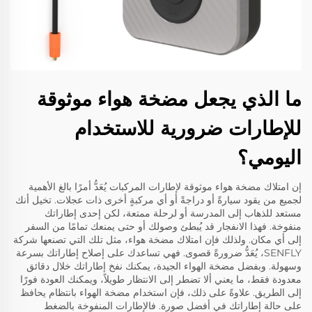
ما الذي يجعل مضخة هواء موثوقة
للإطارات ضرورية للاستخدام
اليومي؟
إن امتلاك مضخة هواء موثوقة لإطارات المركبات يُعَدُّ أمرًا بالغ الأهمية
لجميع من يقود سيارةً أو دراجةً أو أي مركبةٍ أخرى ذات عجلات. تخيل أنك
مستعد للذهاب إلى المدرسة أو لرحلة ممتعة، لكن إحدى إطاراتك
منفوخة. فهذا الانفجار قد يُبطئ وصولك أو حتى يمنعك تمامًا من السفر
إلى أي مكان. ولذلك فإن امتلاك مضخة هواء، مثل تلك التي تصنعها شركة
SENFLY، يُعَدُّ ضرورةً قصوى. فهي تساعدك على إصلاح إطاراتك بسرعة
وسهولة. وبفضل مضخة الهواء الجيدة، يمكنك نفخ إطاراتك خلال دقائق
معدودة فقط، ما يعني ألا تضطر إلى الانتظار طويلاً، ويمكنك العودة فورًا
إلى الطريق. علاوةً على ذلك، فإن استخدام مضخة الهواء بانتظام يحافظ
على حالة إطاراتك في أفضل صورة. فالإطارات المنفوخة بالضغط