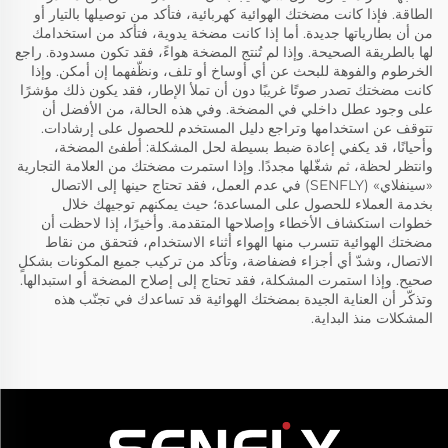
الطاقة. فإذا كانت مضختك الهوائية كهربائية، فتأكد من توصيلها بالتيار أو
من أن بطارياتها جديدة. أما إذا كانت مضخة يدوية، فتأكد من استخدامك
لها بالطريقة الصحيحة. وإذا لم تُنتج المضخة هواءً، فقد تكون مسدودة. راجع
الخرطوم والفوهة للبحث عن أي أوساخ أو تلف، ونظّفهما إن أمكن. وإذا
كانت مضختك تصدر صوتًا غريبًا دون أن تملأ الإطار، فقد يكون ذلك مؤشرًا
على وجود عطل داخلي في المضخة. وفي هذه الحالة، من الأفضل أن
تتوقف عن استخدامها وتراجع دليل المستخدم للحصول على إرشادات.
وأحيانًا، قد يكفي إعادة ضبط بسيطة لحل المشكلة: أطفئ المضخة،
وانتظر لحظة، ثم شغّلها مجددًا. وإذا استمرت مضختك من العلامة التجارية
«سينفلاي» (SENFLY) في عدم العمل، فقد تحتاج حينها إلى الاتصال
بخدمة العملاء للحصول على المساعدة؛ حيث يمكنهم توجيهك خلال
خطوات استكشاف الأخطاء وإصلاحها المتقدمة. وأخيرًا، إذا لاحظت أن
مضختك الهوائية تتسرب منها الهواء أثناء الاستخدام، فتحقق من نقاط
الاتصال، وشدّ أي أجزاء فضفاضة، وتأكد من تركيب جميع المكونات بشكلٍ
صحيح. وإذا استمرت المشكلة، فقد تحتاج إلى إصلاح المضخة أو استبدالها.
وتذكّر أن العناية الجيدة بمضختك الهوائية قد تساعدك في تجنّب هذه
المشكلات منذ البداية.