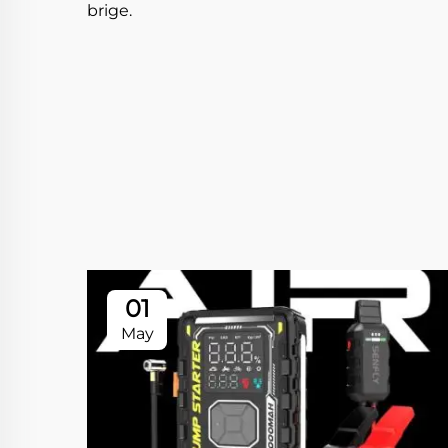
brige.
01
May