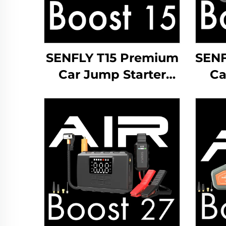
SENFLY T15 Premium
SENF
Car Jump Starter
Ca
2000A 12V DC
Prenosni baterija
Pr
Booster Do 10.0L plin
Boos
dizel motor.