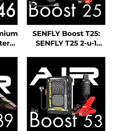
emium
SENFLY Boost T25:
ter
SENFLY T25 2-u-1
osni
Jump Starter s
r Do
kompresorom zraka,
otor.
1600A 12V prenosni
baterija Booster (do
8.0L plina/6.0L
dizela), 150PSI
pneumatički napona
s automatskim
zaustavljanjem