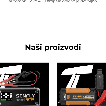
automobil, oko 400 ampera obično je dovoljno.
Naši proizvodi