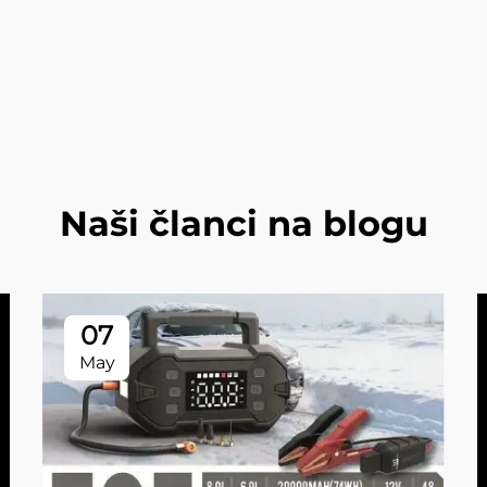
Naši članci na blogu
07
May