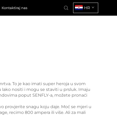
HR
Kontaktiraj nas
mrtva. To je kao imati super heroja u svom
 lako nositi i mogu se staviti u prsluk. Imaju
rendovima poput SENFLY-a, možete pronaći
rvo provjerite snagu koju daje. Moć se mjeri u
ge, recimo 800 ampera ili više. Ali za mali