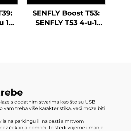
T39:
SENFLY Boost T53:
u 1
SENFLY T53 4-u-1
Jump
Auto baterija Jump
i
Starter zračni
A 12V
kompresor 1400A 12V
ija
Prenosni baterija
.0L
Booster Do 7.0L plina
la)
4.5L dizel 150PSI
ika s
Pneumatika s
trebe
m
automatskim
ali dolaze s dodatnim stvarima kao što su USB
em
isključenjem
ko vam treba više karakteristika, veći može biti
vila na parkingu ili na cesti s mrtvom
i bez čekanja pomoći. To štedi vrijeme i manje