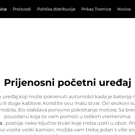
nica
Proizvodi
Politika distribucije
Prikaz Tvornice
Novice
Prijenosni početni uređaj
n uređaj koji može pokrenuti automobil kada je baterija 
ili duge kablove, koristite ovu malu stvar. Ovi skokovi su
tomobila, što olakšava ponovno pokretanje motora. Sa b
pouzdanu koja će vam pomoći u teškim vremenima.
ka
, postoje neke ključne stvari koje treba uzeti u obzir. P
ko vozite veliki kamion, možda vam treba jedan s više sna