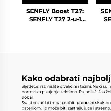
SENFLY Boost T27:
SEN
SENFLY T27 2-u-1
SE
Jump Starter s
Aut
kompresorom zraka,
800A 12V prenosni
komp
pojačavač baterije
Pr
(do 5,0L plina/3,0L
Bo
dizela), 150PSI
pl
ventilator guma s
150P
Kako odabrati najbolj
velikim ekranom
Sljedeće, razmislite o veličini i težini. Neki s
z
portovi za punjenje telefona. Pa, odluči što že
dobar
Svaki vozač bi trebao dobiti
prenosni skok
po
baterijom. To može biti zastrašujuće i stresno