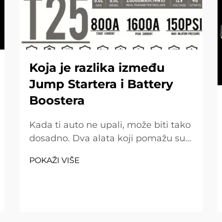
Koja je razlika između
Jump Startera i Battery
Boostera
Kada ti auto ne upali, može biti tako
dosadno. Dva alata koji pomažu su
skok starteri i baterija pojačavači.
POKAŽI VIŠE
Mnogi misle da su isti, ali zapravo
imaju različite poslove. Spremni
pokretač je mali uređaj koji pokreće
vaš auto bez...