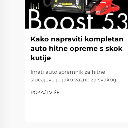
Kako napraviti kompletan
auto hitne opreme s skok
kutije
Imati auto spremnik za hitne
slučajeve je jako važno za svakog
vozača. Nesreće ili kvarovi mogu se
POKAŽI VIŠE
dogoditi u bilo koje neočekivano
vrijeme. Jedna ključna stvar koju
trebaš staviti u opremu je
skakaonica. Skakaonica može
pokrenuti automobil kada je