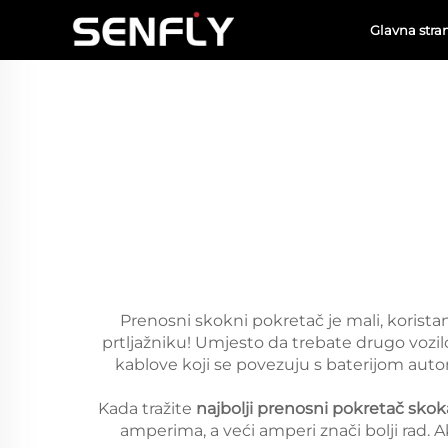
Glavna stra
Prenosni skokni pokretač je mali, korista
prtljažniku! Umjesto da trebate drugo vozilo 
kablove koji se povezuju s baterijom au
Kada tražite
najbolji prenosni pokretač sko
amperima, a veći amperi znači bolji rad. A