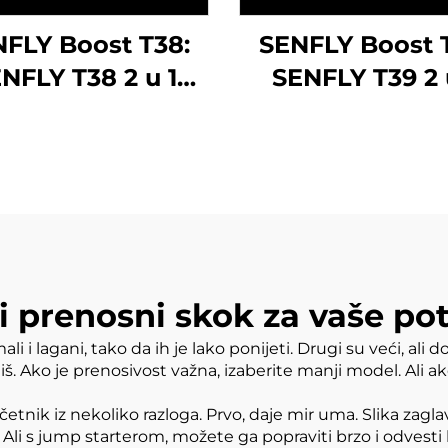
FLY Boost T38:
SENFLY Boost 
NFLY T38 2 u 1
SENFLY T39 2 
o baterija Jump
Auto baterija 
Starter zračni
Starter zračn
resor 1600A 12V
kompresor 1600
enosni baterija
Prenosni bater
oster (do 8.0L
Booster (do 8
ina/6.0L dizela)
plina/6.0L dize
SI Pneumatika s
150PSI Pneumat
i prenosni skok za vaše po
automatskim
automatski
u mali i lagani, tako da ih je lako ponijeti. Drugi su veći, 
austavljanjem
zaustavljanj
liš. Ako je prenosivost važna, izaberite manji model. Ali a
četnik iz nekoliko razloga. Prvo, daje mir uma. Slika zagla
. Ali s jump starterom, možete ga popraviti brzo i odvest