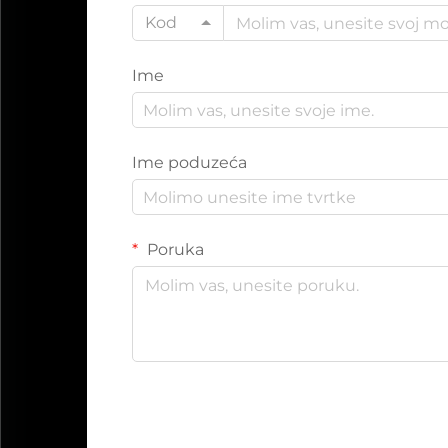
Kod
Ime
Ime poduzeća
Poruka