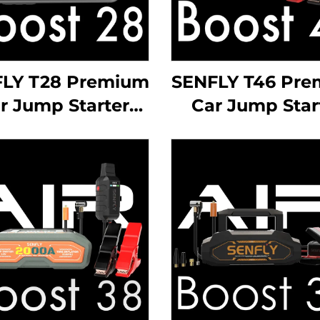
LY T28 Premium
SENFLY T46 Pr
r Jump Starter
Car Jump Star
1400A 12V DC
1000A 12V Pren
enosni baterija
baterija Booste
ter Do 7.0L plin
6.0L plin dizel m
dizel motor.