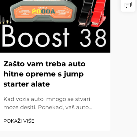
Zašto vam treba auto
Ko
hitne opreme s jump
pr
starter alate
Nap
skak
Kad vozis auto, mnogo se stvari
aut
moze desiti. Ponekad, vaš auto
POK
sluč
možda ne pokrene, ili možete dobiti
POKAŽI VIŠE
sko
pukli guma. Zato je jako važno imati
se b
auto pribor za hitne slučajeve. Jedna