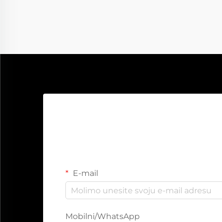
baterija mrtva. Ovaj komad će
pokazati...
E-mail
Mobilni/WhatsApp