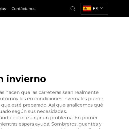
ES
cias
Contáctanos
n invierno
uras hacen que las carreteras sean realmente
 automóviles en condiciones invernales puede
s que esté preparado. Así que analicemos qué
ecuado según sus necesidades.
uándo podría surgir un problema. En primer
 mientras espera ayuda. Sombreros, guantes y