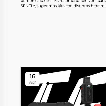
primeros auxilios. Es recomendable verificar l
SENFLY, sugerimos kits con distintas herram
16
Apr