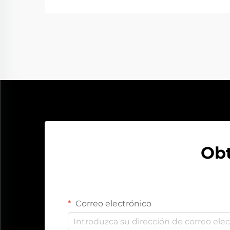
porque la batería se ha descargado.
En ese momento, un arrancador
resulta de gran ayuda. Proporciona
a la batería ese impulso rápido
necesario para volver a ponerla en
marcha...
Obt
Correo electrónico