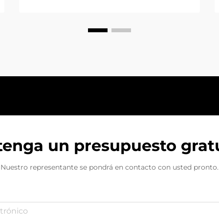
que debe incluirse en su kit es una
caja de arranque. Una caja de
arranque puede poner en marcha
su vehículo cuando la batería está
descargada. Este artículo explicará...
enga un presupuesto grat
Nuestro representante se pondrá en contacto con usted pronto.