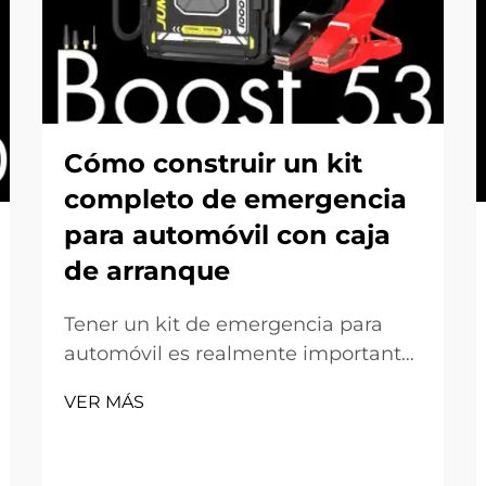
Cómo construir un kit
completo de emergencia
para automóvil con caja
de arranque
Tener un kit de emergencia para
automóvil es realmente importante
para cualquier conductor. Los
VER MÁS
accidentes o averías pueden ocurrir
en cualquier momento, sin previo
aviso. Uno de los elementos clave