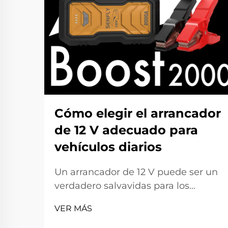
Cómo elegir el arrancador
de 12 V adecuado para
vehículos diarios
Un arrancador de 12 V puede ser un
verdadero salvavidas para los
conductores. Imagínese lo siguiente:
VER MÁS
está saliendo para ir a trabajar o de
viaje, y el automóvil no arranca