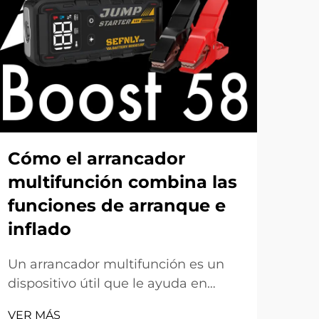
Có
pr
la
Cómo el arrancador
ar
multifunción combina las
au
funciones de arranque e
inflado
Un a
auto
Un arrancador multifunción es un
ayu
dispositivo útil que le ayuda en
VER
coc
muchas situaciones. Puede arrancar
oca
VER MÁS