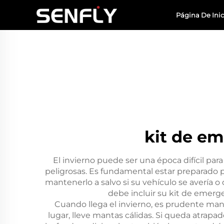
Página De Inic
kit de em
El invierno puede ser una época difícil par
peligrosas. Es fundamental estar preparado 
mantenerlo a salvo si su vehículo se avería
debe incluir su kit de emerg
Cuando llega el invierno, es prudente man
lugar, lleve mantas cálidas. Si queda atrap