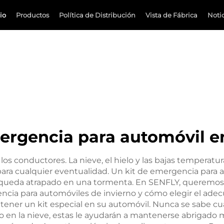
io
Productos
Política de Distribución
Vista de Fábrica
Noti
ergencia para automóvil e
a los conductores. La nieve, el hielo y las bajas temperat
para cualquier eventualidad. Un kit de emergencia para
 o queda atrapado en una tormenta. En SENFLY, queremo
encia para automóviles de invierno y cómo elegir el ad
tener un kit especial en su automóvil. Nunca se sabe c
ado en la nieve, estas le ayudarán a mantenerse abrigado