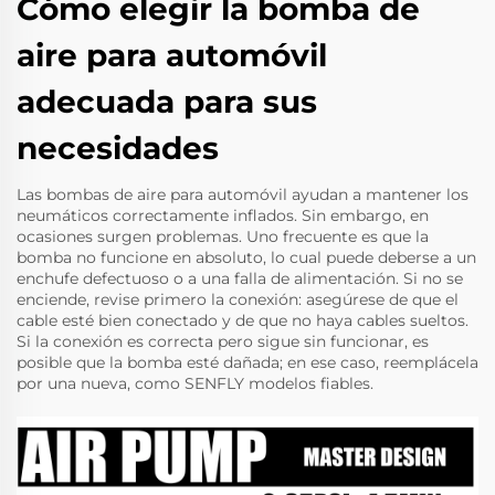
Cómo elegir la bomba de
aire para automóvil
adecuada para sus
necesidades
Las bombas de aire para automóvil ayudan a mantener los
neumáticos correctamente inflados. Sin embargo, en
ocasiones surgen problemas. Uno frecuente es que la
bomba no funcione en absoluto, lo cual puede deberse a un
enchufe defectuoso o a una falla de alimentación. Si no se
enciende, revise primero la conexión: asegúrese de que el
cable esté bien conectado y de que no haya cables sueltos.
Si la conexión es correcta pero sigue sin funcionar, es
posible que la bomba esté dañada; en ese caso, reemplácela
por una nueva, como
SENFLY
modelos fiables.