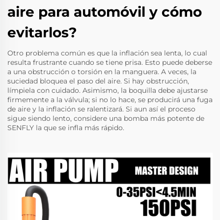
aire para automóvil y cómo
evitarlos?
Otro problema común es que la inflación sea lenta, lo cual
resulta frustrante cuando se tiene prisa. Esto puede deberse
a una obstrucción o torsión en la manguera. A veces, la
suciedad bloquea el paso del aire. Si hay obstrucción,
límpiela con cuidado. Asimismo, la boquilla debe ajustarse
firmemente a la válvula; si no lo hace, se producirá una fuga
de aire y la inflación se ralentizará. Si aun así el proceso
sigue siendo lento, considere una bomba más potente de
SENFLY
la que se infla más rápido.