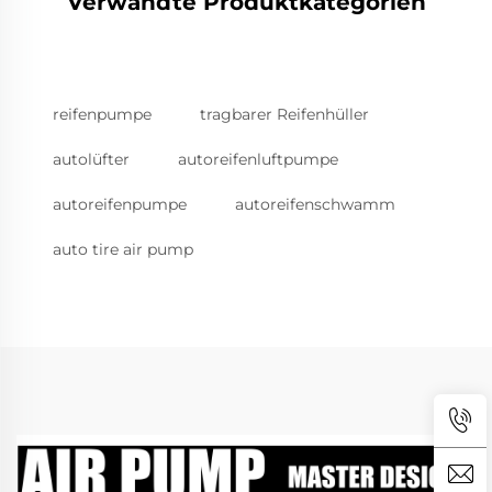
Verwandte Produktkategorien
reifenpumpe
tragbarer Reifenhüller
autolüfter
autoreifenluftpumpe
autoreifenpumpe
autoreifenschwamm
auto tire air pump