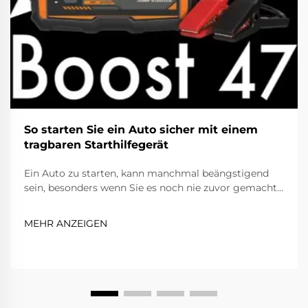
So starten Sie ein Auto sicher mit einem
tragbaren Starthilfegerät
Ein Auto zu starten, kann manchmal beängstigend
sein, besonders wenn Sie es noch nie zuvor gemacht
haben. Wenn Ihr Auto nicht anspringt, liegt dies in
der Regel an einer entladenen Batterie.
MEHR ANZEIGEN
Glücklicherweise können Sie mit einem tragbaren
Starthilfegerät Ihr Fahrzeug schnell und sicher wieder
zum Laufen bringen. Dieses praktische Gerät ...