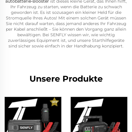
autobatterie-Booster
ist dieses kleine Gerät, das Ihnen hilft,
Ihr Fahrzeug zu starten, wenn die Batterie zu schwach
geworden ist. Es ist sozusagen ein kleiner Held für die
Stromquelle Ihres Autos! Mit einem solchen Gerät müssen
Sie nicht darauf warten, dass jemand anderes Ihr Fahrzeug
per Kabel anschließt – Sie können den Vorgang ganz allein
bewältigen. Bei SENFLY wissen wir, wie wichtig
zuverlässiges Equipment ist, und unsere Starthilfegeräte
sind sicher sowie einfach in der Handhabung konzipiert.
Unsere Produkte