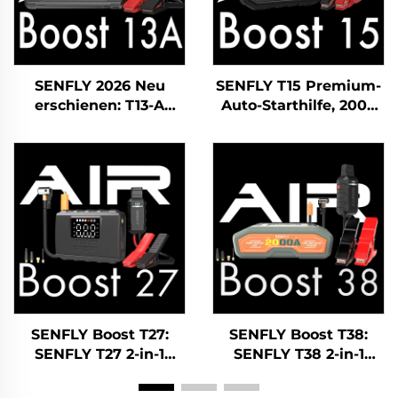
SENFLY 2026 Neu
SENFLY T15 Premium-
erschienen: T13-A
Auto-Starthilfe, 2000
Auto-Starthilfe, 600 A,
A, 12 V DC, tragbarer
12 V, tragbarer
Batteriestarter für
Batteriestarter für
Ottomotoren und
Ottomotoren bis zu
Dieselmotoren bis zu
4,0 l Hubraum.
10,0 l Hubraum.
SENFLY Boost T27:
SENFLY Boost T38:
SENFLY T27 2-in-1
SENFLY T38 2-in-1
Autostartgerät mit
Autostartgerät mit
Luftkompressor, 800
Luftkompressor, 1600