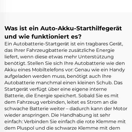
A, 12 V tragbarer
A, 12 V tragbarer
Batterie-Booster (für
Batterie-Booster (für
bis zu 5,0 L Benzin /
bis zu 8,0 L Benzin /
3,0 L Diesel), 150 PSI
6,0 L Diesel), 150 PSI
Was ist ein Auto-Akku-Starthilfegerät
Reifenfüller mit
Reifenfüller mit
und wie funktioniert es?
großem Display
automatischer
Ein Autobatterie-Startgerät ist ein tragbares Gerät,
Abschaltung
das Ihrer Fahrzeugbatterie zusätzliche Energie
liefert, wenn diese etwas mehr Unterstützung
benötigt. Stellen Sie sich Ihre Autobatterie wie den
Akku eines Mobiltelefons vor: Genau wie ein Handy
aufgeladen werden muss, benötigt auch Ihre
Autobatterie manchmal einen kleinen Schub. Das
Startgerät verfügt über eine eigene interne
Batterie, die Energie speichert. Sobald Sie es mit
dem Fahrzeug verbinden, leitet es Strom an die
schwache Batterie weiter – dadurch kann der Motor
wieder anspringen. Die Handhabung ist sehr
einfach: Verbinden Sie einfach die rote Klemme mit
dem Pluspol und die schwarze Klemme mit dem