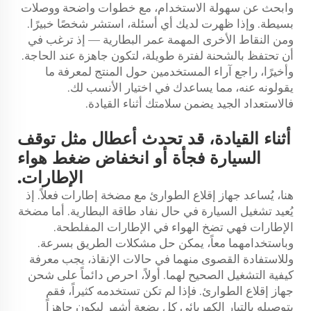
وابحث عن سهولة الاستخدام، مع خطوات واضحة ووصلات
بسيطة. وإذا ظهرت لديك أي أسئلة، استشر شخصًا خبيرًا.
ومن النقاط الأخرى المهمة عمر البطارية — إذ ترغب في
أن تحتفظ بالشحنة لفترة طويلة، لتكون جاهزة عند الحاجة.
وأخيرًا، راجع آراء المستخدمين حول المنتج لمعرفة ما
يقولونه عنه، مما يساعدك في اختيار الأنسب لك.
فالاستعداد الجيد يضمن سلامتك أثناء القيادة.
أثناء القيادة، قد تحدث أعطال مثل توقف
السيارة فجأة أو انخفاض ضغط هواء
الإطارات.
هنا، يُساعد جهاز إقلاع الطوارئ مع مضخة إطارات فعلاً. إذ
يُعيد تشغيل السيارة في حال نفاد طاقة البطارية. أما مضخة
الإطارات فهي تضخ الهواء في الإطارات المفلطحة.
وباستخدامهما معاً، يمكن حل مشكلات الطريق بسرعة.
وللاستفادة القصوى منهما في حالات الإنقاذ، يجب معرفة
كيفية التشغيل الصحيح لهما. أولاً، احرص دائماً على شحن
جهاز إقلاع الطوارئ. فإذا لم تكن تستخدمه كثيراً، فقم
بتوصيله بالتيار الكهربائي كل بضعة أشهر ليكون جاهزاً