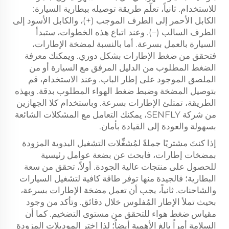
للاستخدام. ثانياً، تعلّم طريقة توصيله ببطارية السيارة:
الكابل الأحمر إلى الطرف الموجب (+)، والكابل الأسود إلى
الطرف السالب (–). وعند اتباع هذه الخطوات، ستبدأ
السيارة بالعمل بسرعة. أما بالنسبة لمضخة الإطارات،
فتحقق من ضغط الإطارات بشكل دوري. ويمكنك معرفة
الضغط المطلوب من الدليل المرفق مع السيارة أو من
الملصق الموجود على إطار الباب. وعند الاستخدام، قم
بتوصيل المضخة وضبط ضغط الهواء المطلوب بدقة. وبهذه
الطريقة، تمتلئ الإطارات بسرعة. وباستخدام كلا الجهازين
من شركة SENFLY، يمكنك التعامل مع المشكلات الشائعة
بسهولة والعودة إلى القيادة بأمان.
إذا كنتَ مشتريًا جملةً لمُشغِّلات التشغيل اليدوية المزودة
بمضخات إطارات، فابحث عن بضعة عوامل رئيسية
للحصول على منتجات عالية الجودة. أولاً، تحقق من سعة
البطارية؛ فالجيدة منها توفر طاقة كافية لتشغيل السيارات
والشاحنات. ثانياً، يجب أن تعمل مضخة الإطارات بسرعة،
بحيث تملأ الإطار المُفلوس خلال دقائق. وتأكد من وجود
مقياس ضغط هواء للتحقق من مستوى التضخيم. كما أن
السلامة أمراً بالغ الأهمية أيضاً؛ لذا اختر الموديلات المزودة