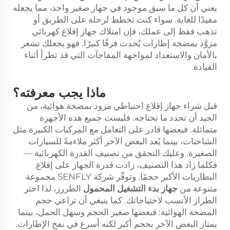
يعني أن كل ما سبق موجود في جهاز صغير واحد، مما يجعله
مفيدًا للغاية. سواء كنت تخطط لرحلة على الطريق أو
تذهب فقط إلى عملك، فإن امتلاك جهاز إقلاع كهربائي
مزوَّد بمضخة إطارات يُحدث فرقًا كبيرًا. فهو يجعلك تشعر
بالأمان والاستعداد لمواجهة المفاجآت التي قد تطرأ أثناء
القيادة.
ماذا يجب معرفته؟
قبل شراء جهاز إقلاع احتياطي مزود بمضخة هوائية، من
الجيد أن تحدد ما تحتاجه. فليست جميع هذه الأجهزة
متماثلة. فبعضها قادر على التعامل مع المركبات الكبيرة مثل
الشاحنات، بينما يُعد البعض الآخر أكثر ملاءمةً للسيارات
الصغيرة. وعليك التحقق من تصنيف القدرة الكهربائية —
فكلما زاد هذا التصنيف، زادت قدرة الجهاز على إقلاع
البطاريات الأكبر حجمًا. وتوفّر شركة SENFLY مجموعة
متنوعة من
جهاز بدء التشغيل المحمول
الطررز، لذا اختر
الطراز الأنسب لاحتياجاتك. كما ينبغي أن تراعي حجم
المضخة الهوائية: فبعضها صغير الحجم وسهل الحمل، بينما
يمتاز البعض الآخر بحجم أكبر لكنه أسرع في نفخ الإطارات.