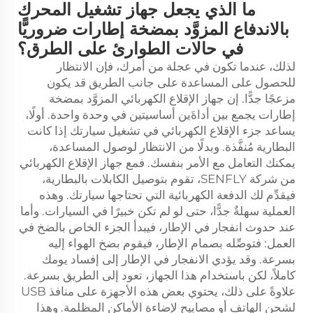
ما الذي يجعل جهاز تشغيل المحرك
بالاندفاع المزوَّد بمضخة إطارات ضروريًّا
في حالات الطوارئ على الطرق؟
لذلك، عندما تكون في عجلة من أمرك، فإن الانتظار
للحصول على المساعدة على جانب الطريق قد يكون
مزعجًا جدًّا. إن جهاز الإقلاع الكهربائي المزوَّد بمضخة
إطارات يجمع بين أداةَين أساسيتين في وحدة واحدة. أولًا،
يساعد جزء الإقلاع الكهربائي في تشغيل سيارتك إذا كانت
البطارية مُنفَّذة. وبدلًا من الانتظار لوصول المساعدة،
يمكنك التعامل مع الأمر بنفسك. فمع جهاز الإقلاع الكهربائي
من شركة SENFLY، تقوم بتوصيل الكابلات بالبطارية،
فيقدِّم لك الدفعة الكهربائية التي تحتاجها سيارتك. وهذه
العملية سهلةٌ جدًّا، حتى لو لم تكن خبيرًا في السيارات. وأما
عند حدوث انفجار في الإطار، فيبدأ الجزء الخاص بالضخ في
العمل: فتوصِّله بصمام الإطار، فيقوم بضخ الهواء إليه
بسرعة. وقد يؤدي الانفجار في الإطار إلى إفساد يومك
كاملاً، لكن باستخدام هذا الجهاز، تعود إلى الطريق بسرعة.
علاوةً على ذلك، يحتوي بعض هذه الأجهزة على منافذ USB
لشحن الهاتف أو مصابيح لإضاءة الأماكن المظلمة. وهذا