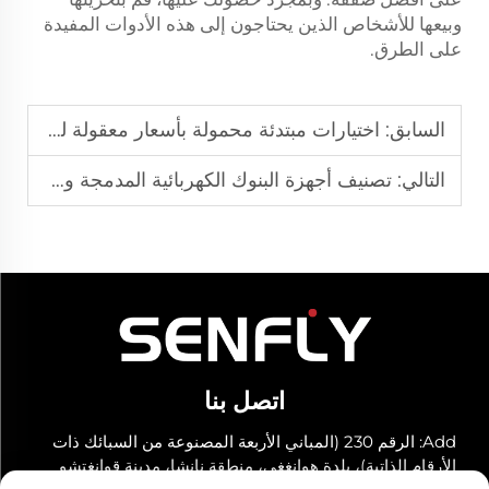
وبيعها للأشخاص الذين يحتاجون إلى هذه الأدوات المفيدة
على الطرق.
السابق:
اختيارات مبتدئة محمولة بأسعار معقولة للاستخدام العائلي اليومي
التالي:
تصنيف أجهزة البنوك الكهربائية المدمجة ومشغِّلات المحركات الهجينة
اتصل بنا
Add: الرقم 230 (المباني الأربعة المصنوعة من السبائك ذات
الأرقام الذاتية)، بلدة هوانغغي، منطقة نانشا، مدينة قوانغتشو