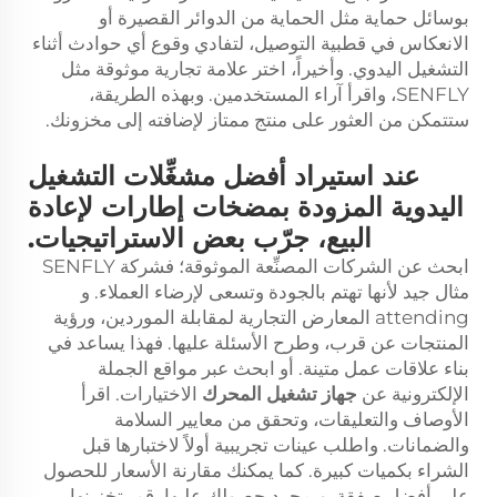
بوسائل حماية مثل الحماية من الدوائر القصيرة أو
الانعكاس في قطبية التوصيل، لتفادي وقوع أي حوادث أثناء
التشغيل اليدوي. وأخيراً، اختر علامة تجارية موثوقة مثل
SENFLY، واقرأ آراء المستخدمين. وبهذه الطريقة،
ستتمكن من العثور على منتج ممتاز لإضافته إلى مخزونك.
عند استيراد أفضل مشغِّلات التشغيل
اليدوية المزودة بمضخات إطارات لإعادة
البيع، جرّب بعض الاستراتيجيات.
ابحث عن الشركات المصنِّعة الموثوقة؛ فشركة SENFLY
مثال جيد لأنها تهتم بالجودة وتسعى لإرضاء العملاء. و
attending المعارض التجارية لمقابلة الموردين، ورؤية
المنتجات عن قرب، وطرح الأسئلة عليها. فهذا يساعد في
بناء علاقات عمل متينة. أو ابحث عبر مواقع الجملة
الإلكترونية عن
جهاز تشغيل المحرك
الاختيارات. اقرأ
الأوصاف والتعليقات، وتحقق من معايير السلامة
والضمانات. واطلب عينات تجريبية أولاً لاختبارها قبل
الشراء بكميات كبيرة. كما يمكنك مقارنة الأسعار للحصول
على أفضل صفقة. وبمجرد حصولك عليها، قم بتخزينها