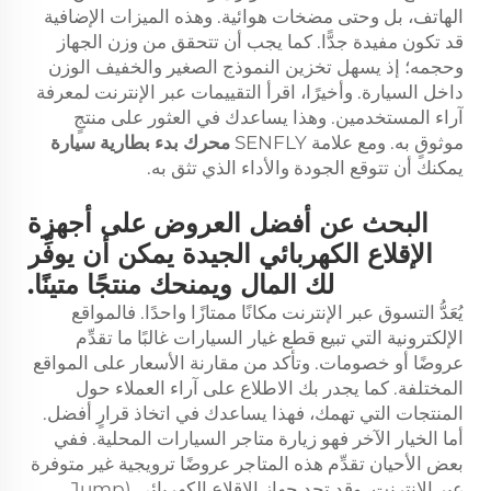
الهاتف، بل وحتى مضخات هوائية. وهذه الميزات الإضافية
قد تكون مفيدة جدًّا. كما يجب أن تتحقق من وزن الجهاز
وحجمه؛ إذ يسهل تخزين النموذج الصغير والخفيف الوزن
داخل السيارة. وأخيرًا، اقرأ التقييمات عبر الإنترنت لمعرفة
آراء المستخدمين. وهذا يساعدك في العثور على منتجٍ
موثوقٍ به. ومع علامة SENFLY
محرك بدء بطارية سيارة
يمكنك أن تتوقع الجودة والأداء الذي تثق به.
البحث عن أفضل العروض على أجهزة
الإقلاع الكهربائي الجيدة يمكن أن يوفِّر
لك المال ويمنحك منتجًا متينًا.
يُعَدُّ التسوق عبر الإنترنت مكانًا ممتازًا واحدًا. فالمواقع
الإلكترونية التي تبيع قطع غيار السيارات غالبًا ما تقدِّم
عروضًا أو خصومات. وتأكد من مقارنة الأسعار على المواقع
المختلفة. كما يجدر بك الاطلاع على آراء العملاء حول
المنتجات التي تهمك، فهذا يساعدك في اتخاذ قرارٍ أفضل.
أما الخيار الآخر فهو زيارة متاجر السيارات المحلية. ففي
بعض الأحيان تقدِّم هذه المتاجر عروضًا ترويجية غير متوفرة
عبر الإنترنت، وقد تجد جهاز الإقلاع الكهربائي (Jump