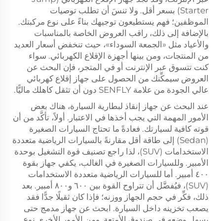
Starter) بسعر أقل. ولا تنسَ أن تطلب توصيات
الموظفين؛ فهم يستطيعون توجيهك بناءً على نوع مركبتك.
بالإضافة إلى ذلك، راقب العروض الخاصة بالمناسبات
والأعياد مثل «الجمعة السوداء»، حيث تنخفض أسعار العديد
من المنتجات، ومن بينها أجهزة الإقلاع الكهربائي. سواء
كنت تتسوق عبر الإنترنت أو في المتجر، فإن البحث عن
العروض سيمكِّنك من الحصول على جهاز إقلاع كهربائي
عالي الجودة من علامة SENFLY دون أن تثقل كاهلك ماليًّا.
عند البحث عن جهاز إنقاذ لبطارية السيارة، هناك بعض
الأمور المهمة التي يجب أخذها في الاعتبار. أولاً، تأكَّد من أن
قوته كافية لسيارتك. فعادةً ما تحتاج السيارات الصغيرة
(Sedan) إلى طاقة أقل مقارنةً بالسيارات الرياضية متعددة
الاستخدامات (SUV)، لذا راجع تصنيف قوة التشغيل بوحدة
الأمبير. وللسيارات الصغيرة في الغالب، يكفي جهاز بقوة
٤٠٠ أمبير. أما للسيارات الرياضية متعددة الاستخدامات
(SUV)، فيُفضَّل أن تتراوح القوة بين ٦٠٠ و٨٠٠ أمبير. بعد
ذلك، فكِّر في حجم الجهاز ووزنه؛ فإذا كان ثقيلًا جدًّا فقد
يصعب تخزينه داخل السيارة. ابحث عن جهاز مدمج حتى
يسهل وضعه في صندوق الأمتعة. ومن الأمور الأخرى نوع