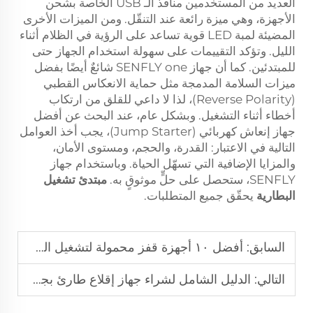
العديد من المستخدمين منافذ الـ USB الخاصة بشحن
الأجهزة، وهي ميزة رائعة عند التنقّل. ومن الميزات الأخرى
المضيئة لمبة LED قوية تساعد على الرؤية في الظلام أثناء
الليل. وتؤكد التقييمات على سهولة استخدام الجهاز حتى
للمبتدئين. كما أن جهاز SENFLY one شائعٌ أيضًا بفضل
ميزات السلامة المدمجة مثل حماية الانعكاس القطبي
(Reverse Polarity)، لذا لا داعي للقلق من ارتكاب
أخطاء أثناء التشغيل. وبشكل عام، عند البحث عن أفضل
جهاز إنعاش كهربائي (Jump Starter)، يجب أخذ العوامل
التالية في الاعتبار: القدرة، والحجم، ومستوى الأمان،
والمزايا الإضافية التي تسهّل الحياة. وباستخدام جهاز
SENFLY، ستحصل على حلٍّ موثوقٍ به.
مبتدئ تشغيل
البطارية
يحقّق جميع المتطلبات.
السابق:
أفضل ١٠ أجهزة قفز محمولة لتشغيل السيارات في حالات الطوارئ بشكل موثوق
التالي:
الدليل الشامل لشراء جهاز إقلاع طارئ بجهد 12 فولت للمبتدئين في القيادة