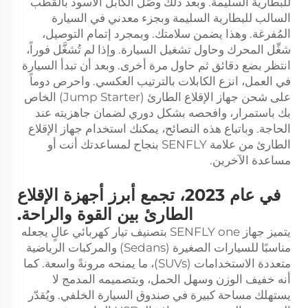
للبطارية السليمة. وبعد ذلك وصِّل الكابل الأسود بالقطب
السالب للبطارية السليمة وبجزء معدني في السيارة
المُفرغة. وهذا يضمن سلامتك. وبمجرد إتمام التوصيل،
شغِّل المحرك وحاول تشغيل السيارة. وإذا لم تُشغَّل فوراً،
انتظر بضع دقائق ثم حاول مرة أخرى. وبعد أن تبدأ السيارة
في العمل، انزع الكابلات بالترتيب العكسي. واحرص دوماً
على شحن جهاز الإقلاع الطارئ (Jump Starter) الخاص
بك باستمرار، وافحصه بشكل دوري لضمان جاهزيته عند
الحاجة. وباتباع هذه النصائح، يمكنك استخدام جهاز الإقلاع
الطارئ من علامة SENFLY بنجاح لمساعدتك أنت أو
مساعدة الآخرين.
في عام 2023، تجمع أبرز أجهزة الإقلاع
الطارئ بين القوة والراحة.
يتميز جهاز SENFLY one بتصنيف تيار كهربائي عالٍ يجعله
مناسبًا للسيارات الصغيرة (Sedans) والمركبات الرياضية
متعددة الاستخدامات (SUVs)، ما يمنحه مرونةً واسعة. كما
أنه خفيف الوزن وسهل الحمل، وبتصميمه المدمج لا
يستهلك مساحة كبيرة في صندوق السيارة الخلفي. ويُقدّر