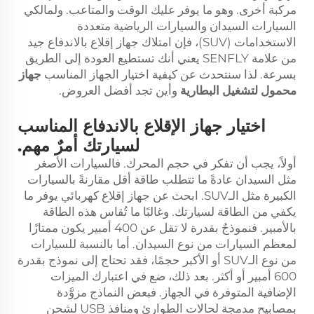
مركبة أخرى. وهو ما يوفر عليك الوقت والمتاعب. ولمالكي
السيارات السيدان والسيارات الرياضية متعددة
الاستخدامات (SUV)، فإن امتلاك جهاز إقلاع بالاندفاع جيد
من علامة SENFLY يعني أنك تستطيع العودة إلى الطريق
بسرعة. لذا سنتحدث عن كيفية اختيار الجهاز المناسب
جهاز
محمول لتشغيل البطارية
وأين تجد أفضل العروض.
اختيار جهاز الإقلاع بالاندفاع المناسب
لسيارتك أمرٌ مهم.
أولاً، يجب أن تفكر في حجم المحرك. فالسيارات الأصغر
مثل السيدان عادةً ما تتطلب طاقة أقل مقارنةً بالسيارات
الكبيرة مثل الـSUV. ابحث عن جهاز إقلاع كهربائي يوفر ما
يكفي من الطاقة لسيارتك. وغالبًا ما تُقاس هذه الطاقة
بالأمبير. فنموذجٌ بقدرة لا تقل عن 400 أمبير يكون ممتازًا
لمعظم السيارات من نوع السيدان. أما بالنسبة للسيارات
من نوع الـSUV أو الأكبر حجمًا، فقد تحتاج إلى نموذج بقدرة
600 أمبير أو أكثر. بعد ذلك، ضع في اعتبارك الميزات
الإضافية المتوفرة في الجهاز. فبعض النماذج مزوَّدة
بمصابيح مدمجة لحالات الطوارئ ومنافذ USB لشحن