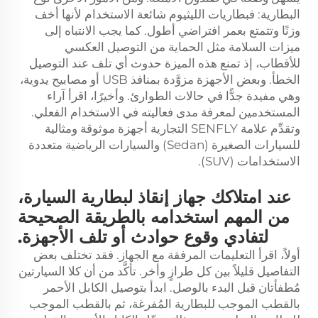
البطارية: فبطاريات الليثيوم شائعة الاستخدام لأنها أخف
وزنًا وتتمتع بعمر افتراضي أطول. كما يجب الانتباه إلى
ميزات السلامة مثل الحماية من التوصيل العكسي
للأقطاب، إذ تمنع هذه الميزة حدوث أي تلف عند التوصيل
الخطأ. وبعض الأجهزة مزوَّدة بمنافذ USB أو مصابيح يدوية،
وهي مفيدة جدًّا في حالات الطوارئ. وأخيرًا، اقرأ آراء
المستخدمين لمعرفة مدى فعاليته في الاستخدام الفعلي.
وتقدِّم علامة SENFLY التجارية أجهزة موثوقة ومثالية
للسيارات الصغيرة (Sedan) والسيارات الرياضية متعددة
الاستخدامات (SUV).
عند امتلاكك جهاز إنقاذ لبطارية السيارة،
من المهم استخدامه بالطريقة الصحيحة
لتفادي وقوع حوادث أو تلف الأجهزة.
أولاً، اقرأ التعليمات المرفقة مع الجهاز. فقد تختلف بعض
التفاصيل قليلاً بين كل طرازٍ وأخر. تأكَّد من أن كلا السيارتين
مُطفأتان قبل البدء بالوصل. ابدأ بتوصيل الكابل الأحمر
بالقطب الموجب للبطارية المُفرغة، ثم بالقطب الموجب