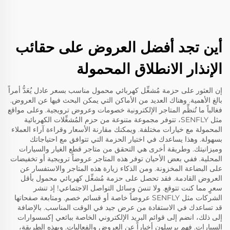
أين تجد أفضل العروض على حقائب
الإنذار الانطلاق المحمولة
إن العثور على حزمة مُشغِّل كهربائي محمول مناسب بسعر عادل يُعَدُّ أمراً
بالغ الأهمية. وهناك العديد من الأماكن التي يمكن البحث فيها عن العروض.
فغالباً ما تُنظِّم المتاجر الإلكترونية خصومات وعروض ترويجية. وعلى مواقع
مثل SENFLY، تتوفر مجموعة متنوعة من حزم المُشغِّلات الكهربائية
المحمولة مع خيارات مختلفة. ويمكنك مقارنة الأسعار وقراءة آراء العملاء
بسهولة. وهذا يساعدك في اختيار الحزمة التي تتوافق مع احتياجاتك
وميزانيتك. وطريقة أخرى هي التحقق من متاجر قطع الغيار والسيارات
المحلية. ففي بعض الأحيان توفر هذه المتاجر عروضاً ترويجية أو تخفيضات
على البضاعة المخزونة. ومن الذكاء زيارة هذه المتاجر والاستفسار عن
العروض القادمة. فقد تحصل على حزمة مُشغِّل كهربائي محمول بأقل
سعرٍ مما كنت تتوقع. ولا تنسَ وسائل التواصل الاجتماعي! إذ تنشر
الشركات مثل SENFLY عروضاً خاصة أو قسائم خصم. ومتابعة صفحاتها
قد تساعدك في الاستفادة من عرض جيد في الوقت المناسب. بالإضافة
إلى ذلك، انضم إلى قوائم البريد الإلكتروني الخاصة ببائعي إكسسوارات
السيارات. فهم يرسلون أخباراً عن العروض والفعاليات. وبهذه الطريقة،