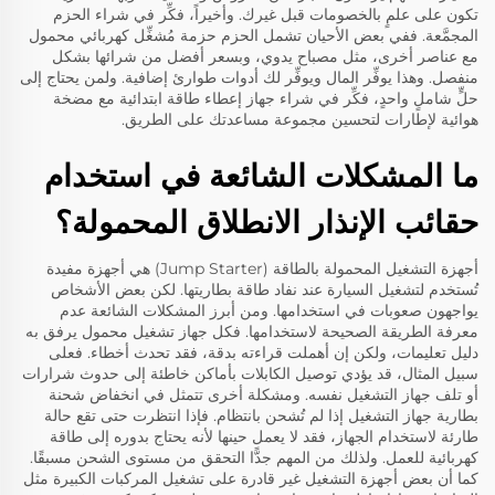
تكون على علمٍ بالخصومات قبل غيرك. وأخيراً، فكِّر في شراء الحزم
المجمَّعة. ففي بعض الأحيان تشمل الحزم حزمة مُشغِّل كهربائي محمول
مع عناصر أخرى، مثل مصباح يدوي، وبسعر أفضل من شرائها بشكل
منفصل. وهذا يوفِّر المال ويوفِّر لك أدوات طوارئ إضافية. ولمن يحتاج إلى
حلٍّ شاملٍ واحدٍ، فكِّر في شراء
جهاز إعطاء طاقة ابتدائية مع مضخة
هوائية لإطارات
لتحسين مجموعة مساعدتك على الطريق.
ما المشكلات الشائعة في استخدام
حقائب الإنذار الانطلاق المحمولة؟
أجهزة التشغيل المحمولة بالطاقة (Jump Starter) هي أجهزة مفيدة
تُستخدم لتشغيل السيارة عند نفاد طاقة بطاريتها. لكن بعض الأشخاص
يواجهون صعوبات في استخدامها. ومن أبرز المشكلات الشائعة عدم
معرفة الطريقة الصحيحة لاستخدامها. فكل جهاز تشغيل محمول يرفق به
دليل تعليمات، ولكن إن أهملت قراءته بدقة، فقد تحدث أخطاء. فعلى
سبيل المثال، قد يؤدي توصيل الكابلات بأماكن خاطئة إلى حدوث شرارات
أو تلف جهاز التشغيل نفسه. ومشكلة أخرى تتمثل في انخفاض شحنة
بطارية جهاز التشغيل إذا لم تُشحن بانتظام. فإذا انتظرت حتى تقع حالة
طارئة لاستخدام الجهاز، فقد لا يعمل حينها لأنه يحتاج بدوره إلى طاقة
كهربائية للعمل. ولذلك من المهم جدًّا التحقق من مستوى الشحن مسبقًا.
كما أن بعض أجهزة التشغيل غير قادرة على تشغيل المركبات الكبيرة مثل