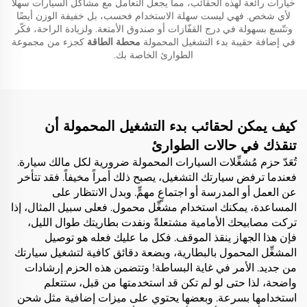
خيارات رائعة لهذه الحقائب، مما يجعل التعامل مع مشاكل السيارات سهلًا
لأي شخص. فهي ليست سهلة الاستخدام فحسب، بل خفيفة الوزن أيضًا
وتتّسع بسهولة في درج القفّازات أو صندوق الأمتعة. ولزيادة الراحة، فكّر
في إضافة حقيبة بدء التشغيل المحمولة
محطة الطاقة
كجزء من مجموعة
الطوارئ الخاصة بك.
كيف يمكن لحقائب بدء التشغيل المحمولة أن
تنقذك في حالات الطوارئ
تُعَدّ حزم مُشغِّلات السيارات المحمولة ضرورية لكل مالك سيارة.
فعندما ترفض سيارتك التشغيل، يصبح ذلك أمراً مخيفاً. فقد تتأخر
عن العمل أو المدرسة أو اجتماعٍ مهمٍّ. وبدل الانتظار على
المساعدة، يمكنك استخدام مشغِّل محمول. فعلى سبيل المثال، إذا
تركت مصابيحك الأمامية مشتعلةً ونفدت بطاريتك طوال الليل،
فإن هذا الجهاز ينقذ الموقف. فكل ما عليك فعله هو توصيل
المشغِّل المحمول بالبطارية، وبضعة دقائق كافية لتشغيل سيارتك
من جديد. الأمر في غاية البساطة! وتتضمن هذه الحزم إرشادات
واضحة، لذا حتى لو لم تكن قد استخدمتها من قبل، ستتعلم
استخدامها بسرعة. وبعضها يحتوي على ميزات إضافية مثل شحن