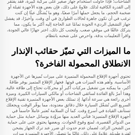
الشاحنات؛ فإذا حاولت استخدام جهاز صغير على مركبة كبيرة، فقد يفتقر
إلى القدرة الكافية لذلك. علاوةً على ذلك، فإن بعض هذه الأجهزة ثقيلة أو
ضخمة الحجم، ما يجعل حملها أمرًا صعبًا، وهو ما يُشكِّل عبئًا إن كنت
ترغب في أن تكون جاهزة لحالات الطوارئ في أي وقت. وأخيرًا، قد يفشل
جهاز التشغيل الرديء الجودة تمامًا عند الحاجة إليه أكثر ما يكون، مما
يتركك عالقًا في موقفٍ صعب. ولتجنب كل ذلك، اختر جهازًا عالي الجودة،
واقرأ التعليمات بدقة، واحرص على شحنه بانتظام.
ما الميزات التي تميّز حقائب الإنذار
الانطلاق المحمولة الفاخرة؟
تحتوي أجهزة الإقلاع المحمولة المتميزة على ميزات تُميزها عن الأجهزة
الأساسية. وأهم هذه الميزات هي قوتها. فجهاز الإقلاع المتميز يوفر طاقةً
أكبر، ما يمكنه من تشغيل مركبات أكبر أو محركات تحتاج إلى طاقة عالية.
وهذا أمرٌ بالغ الفائدة لسائقي الشاحنات أو مالكي السيارات الكبيرة. وميزة
أخرى رائعة هي سرعة أدائها. إذ تمتلك بعض الأجهزة المتميزة تقنية الإقلاع
السريع التي تُشغّل السيارة خلال دقائق معدودة، مما يوفّر الوقت ويجعلك
تستأنف القيادة في أسرع وقت. كما أن السلامة تُعتبر عاملاً حاسماً في
أجهزة الإقلاع المتميزة؛ فتأتي العديد منها مزوَّدة بوسائل حماية مثل حماية
من الدوائر القصيرة، لمنع وقوع الحوادث. وبعضها يحتوي حتى على حماية
من الشحن الزائد، لضمان عدم حدوث أي ضرر عند ترك الجهاز يشحن
لفترة طويلة. علاوةً على ذلك، غالبًا ما تتضمَّن الأجهزة المتميزة ميزات