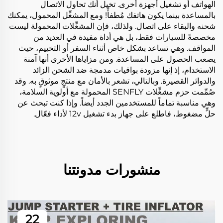
الهواتف أو تشغيل أجهزة أخرى. تخيل أنك تحاول الاتصال
بالمساعدة بينما يكون هاتفك مُطفأً! ومع المشغِّل المحمول، يمكنك
شحنه والبقاء على اتصال. ولذلك، فإن المشغِّلات المحمولة ليست
مخصصةً للسيارات فقط، بل هي أداة مفيدة في العديد من
المواقف. وهي تساعد بشكل خاص أثناء السفر أو التخييم، حيث
يصعب الحصول على المساعدة. ومن مزاياها الأخرى أنها آمنة
الاستخدام، إذ إنها مزودة بواقيات مدمجة ضد الشحن الزائد
والدوائر القصيرة. وبالتالي، تشعر بالأمان مع منتجٍ موثوقٍ به. وقد
صُمِّمت حزم مشغِّلات SENFLY المحمولة مع أولوية السلامة،
وهي مناسبة تماماً للمستخدمين الجدد أيضاً. وإذا كنت تبحث عن
حلٍّ مضغوط، فاطلع على
جهاز بدء تشغيل 12v
لأداء فعّال.
منشورات مدونتنا
22