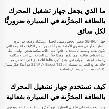
ما الذي يجعل جهاز تشغيل المحرك
بالطاقة المخزَّنة في السيارة ضروريًّا
لكل سائق
جهاز SENFLY صغير الحجم وسهل الحمل. ويمكنك وضعه في درج
القفازات أو في صندوق الأمتعة. وهو أخف وزنًا من الكابلات القديمة التي
تكون ثقيلة وصعبة الاستخدام. علاوةً على ذلك، يمكنه شحن الهاتف أيضًا
عند انخفاض طاقته، مما يكون مفيدًا جدًّا عند الحاجة إلى إجراء مكالمة.
وباستخدام هذا الجهاز، تقود بثقةٍ أكبر، عالمًا أنك قادرٌ على التعامل مع
حالة تفريغ البطارية بنفسك. إن
SENFLY Boost T53
هو أيضًا خيارٌ ممتازٌ
إذا كنت تبحث عن وظائف إضافية.
كيف تستخدم جهاز تشغيل المحرك
بالطاقة المخزَّنة في السيارة بفعالية
وبجانب قدرته على تشغيل السيارة، فهو آمنٌ وبسيط الاستخدام. ويحتوي