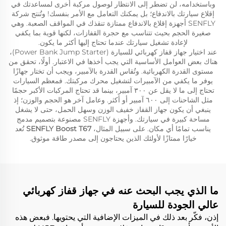
وباستخدامه، لن تضطر إلى الانتظار لوصول مركبة أخرى لمساعدتك في
إقلاع سيارتك بالاندفاع؛ بل يمكنك التعامل مع الأمر بنفسك! وتُنتج شركة
SENFLY أجهزة إقلاع بالاندفاع ممتازة تنقذك في المواقف الصعبة. وهي
صغيرة الحجم بحيث تتناسب مع حجرة القفازات، لكنها قوية بما يكفي
لإعادة تشغيل سيارتك عندما تحتاج إليها أكثر ما يكون.
عند اختيار جهاز قفاز كهربائي للسيارة (Power Bank Jump Starter)،
هناك بعض العوامل الأساسية التي يجب أخذها في الاعتبار. أولًا، تحقق من
مستوى القدرة الكهربائية. وتُقاس القدرة بالآمبير، ويجب أن تختار جهازًا
يوفر ما يكفي من الآمبيرات لتشغيل محرك مركبتك. فمعظم السيارات
تحتاج إلى ما لا يقل عن ٣٠٠ آمبير، بينما قد تحتاج المركبات الأكبر حجمًا
مثل الشاحنات إلى ٦٠٠ آمبير أو أكثر. وعامل آخر هو الحجم والوزن؛ إذ
ينبغي أن يكون جهاز القفاز خفيف الوزن وسهل الحمل، حتى لا يشغل
مساحة كبيرة في سيارتك. وأجهزة SENFLY مصنوعة بتصميم مدمج
يناسب تمامًا أي مكان. على سبيل المثال،
SENFLY Boost T67
تُعد
خيارًا ممتازًا لأولئك الذين يحتاجون إلى مصدر طاقة موثوق.
ما الذي يجب البحث عنه في جهاز قفاز كهربائي
عالي الجودة للسيارة
إذن، فكّر بعد ذلك في الميزات الإضافية التي يحتويها. فبعض هذه