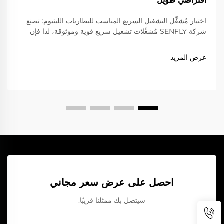
افتراضي طويل
اختيار مُشغِّل التشغيل السريع المناسب للبطاريات الليثيوم: تصنع
شركة SENFLY مُشغِّلات تشغيل سريع قوية وموثوقة، لذا فإن
معرفة المعايير التي يجب الانتباه إليها تساعدك في اختيار الأنسب
لاحتياجاتك. أولًا، راجع تصنيف القدرة الكهربائية. فمُشغِّل التشغيل
عرض المزيد
السريع الجيد يجب أن يمتلك ما يكفي من القدرة على...
احصل على عرض سعر مجاني
سيتصل بك ممثلنا قريبًا.