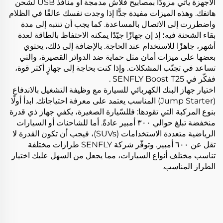
الأجهزة يأتي مزودًا بمصابيح فلاش مدمجة أو منافذ USB لشحن
هاتفك. وهذه الميزات مفيدة جدًّا إذا وجدت نفسك عالقًا في الظلام
واضطررت إلى الاتصال بالمساعدة. كما يجب أن تنتبه إلى مدة
بقاء الشحنة فيه؛ إذ إن جهازًا جيّدًا يمكنه الاحتفاظ بالطاقة لعدة
أشهر، جاهزًا للاستخدام عند الحاجة. بالإضافة إلى ذلك، يحتوي
بعضها على ميزات أمان مثل حماية ضد الدوائر القصيرة، والتي
تساعد في تجنّب المشكلات. وإذا كنت بحاجة إلى جهازٍ أكثر قوة،
ففكّر في
SENFLY Boost T25
.
اختيار جهاز البنك الكهربائي للسيارة مع وظيفة التشغيل بالاندفاع
(Jump Starter) المناسب يعتمد على معرفة احتياجاتك. ابدأ أولًا
بنوع المركبة التي تقودها: فللسّيارة الصغيرة، يكفي جهاز ذي قدرة
منخفضة تبلغ حوالي ٣٠٠ أمبير عادةً. أما للشاحنات أو السيارات
الرياضية متعددة الاستخدامات (SUVs)، فيجب أن تكون القدرة لا
تقل عن ٦٠٠ أمبير. وتوفّر شركة SENFLY طرازات مختلفة
تناسب مختلف أنواع السيارات، مما يجعل من السهل عليك اختيار
الطراز المناسب.