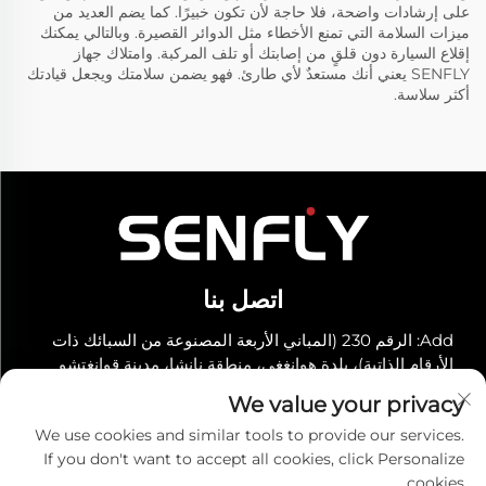
على إرشادات واضحة، فلا حاجة لأن تكون خبيرًا. كما يضم العديد من
ميزات السلامة التي تمنع الأخطاء مثل الدوائر القصيرة. وبالتالي يمكنك
إقلاع السيارة دون قلقٍ من إصابتك أو تلف المركبة. وامتلاك جهاز
SENFLY يعني أنك مستعدٌ لأي طارئ. فهو يضمن سلامتك ويجعل قيادتك
أكثر سلاسة.
اتصل بنا
Add: الرقم 230 (المباني الأربعة المصنوعة من السبائك ذات
الأرقام الذاتية)، بلدة هوانغغي، منطقة نانشا، مدينة قوانغتشو
هاتف:
+86-19966289968
We value your privacy
البريد الإلكتروني:
[email protected]
We use cookies and similar tools to provide our services.
If you don't want to accept all cookies, click Personalize
cookies.