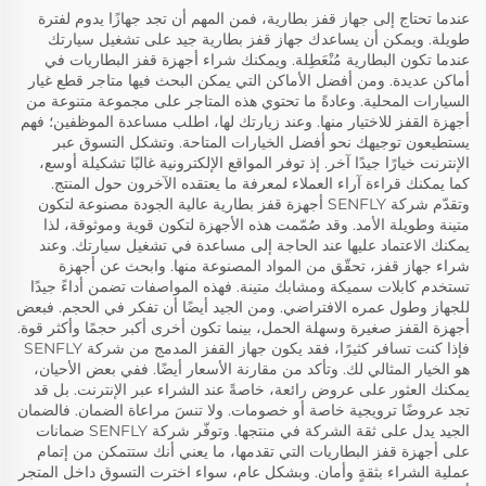
عندما تحتاج إلى جهاز قفز بطارية، فمن المهم أن تجد جهازًا يدوم لفترة
طويلة. ويمكن أن يساعدك جهاز قفز بطارية جيد على تشغيل سيارتك
عندما تكون البطارية مُنْعَطِلة. ويمكنك شراء أجهزة قفز البطاريات في
أماكن عديدة. ومن أفضل الأماكن التي يمكن البحث فيها متاجر قطع غيار
السيارات المحلية. وعادةً ما تحتوي هذه المتاجر على مجموعة متنوعة من
أجهزة القفز للاختيار منها. وعند زيارتك لها، اطلب مساعدة الموظفين؛ فهم
يستطيعون توجيهك نحو أفضل الخيارات المتاحة. وتشكل التسوق عبر
الإنترنت خيارًا جيدًا آخر. إذ توفر المواقع الإلكترونية غالبًا تشكيلة أوسع،
كما يمكنك قراءة آراء العملاء لمعرفة ما يعتقده الآخرون حول المنتج.
وتقدّم شركة SENFLY أجهزة قفز بطارية عالية الجودة مصنوعة لتكون
متينة وطويلة الأمد. وقد صُمّمت هذه الأجهزة لتكون قوية وموثوقة، لذا
يمكنك الاعتماد عليها عند الحاجة إلى مساعدة في تشغيل سيارتك. وعند
شراء جهاز قفز، تحقّق من المواد المصنوعة منها. وابحث عن أجهزة
تستخدم كابلات سميكة ومشابك متينة. فهذه المواصفات تضمن أداءً جيدًا
للجهاز وطول عمره الافتراضي. ومن الجيد أيضًا أن تفكر في الحجم. فبعض
أجهزة القفز صغيرة وسهلة الحمل، بينما تكون أخرى أكبر حجمًا وأكثر قوة.
فإذا كنت تسافر كثيرًا، فقد يكون جهاز القفز المدمج من شركة SENFLY
هو الخيار المثالي لك. وتأكد من مقارنة الأسعار أيضًا. ففي بعض الأحيان،
يمكنك العثور على عروض رائعة، خاصةً عند الشراء عبر الإنترنت. بل قد
تجد عروضًا ترويجية خاصة أو خصومات. ولا تنسَ مراعاة الضمان. فالضمان
الجيد يدل على ثقة الشركة في منتجها. وتوفّر شركة SENFLY ضمانات
على أجهزة قفز البطاريات التي تقدمها، ما يعني أنك ستتمكن من إتمام
عملية الشراء بثقةٍ وأمان. وبشكل عام، سواء اخترت التسوق داخل المتجر