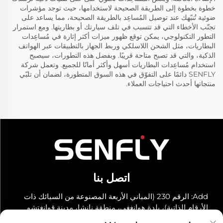
خطوة بخطوة إلى الطريقة الصحيحة لاستخدامها، حيث توجد مؤشرات
ضوئية تُنبّهك عند توصيل المُساعِد بالطريقة الصحيحة، مما يساعد على
تجنّب الأخطاء التي قد تتسبب في تلف سيارتك أو بطاريتها. ومع استمرار
التطور التكنولوجي، يمكن توقع ظهور ميزات أكثر إثارة في مُساعِدات
البطاريات، مثل الشحن اللاسلكي وربط الجهاز بالتطبيقات عبر الهواتف
الذكية، والتي قد تصبح متاحة قريبًا. وبفضل هذه التطورات، سيصبح
استخدام مُساعِدات البطاريات أسهل وأكثر أمانًا للجميع. وتعمل شركة
SENFLY دائمًا على التفوّق في هذه السوق المتطورة، لضمان أن تلبّي
منتجاتها أحدث احتياجات العملاء.
اتصل بنا
Add: الرقم 230 (المباني الأربعة المصنوعة من السبائك ذات
الأرقام الذاتية)، بلدة هوانغغي، منطقة نانشا، مدينة قوانغتشو
هاتف:
+86-19966289968