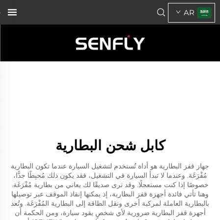
AR
كابل شحن البطارية
جهاز قفز البطارية هو أداة تُستخدم لتشغيل السيارة عندما تكون البطارية
مُفْرَغَة. وعندما لا تبدأ السيارة في التشغيل، فقد يكون ذلك مُحبِطًا جدًّا،
خصوصًا إذا كنت مستعجلًا. وقد ترى صديقًا لك يعاني من بطارية مُفْرَغَة.
وهنا تأتي فائدة أجهزة قفز البطارية، إذ يمكنها إنقاذ الموقف عبر توصيلها
بالبطارية العاملة لمركبة أخرى ونقل الطاقة إلى البطارية المُفْرَغَة. وتُعد
أجهزة قفز البطارية ضرورية لأي شخصٍ يقود سيارة، ومن الحكمة أن