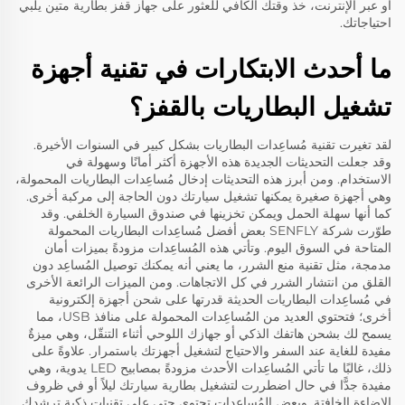
أو عبر الإنترنت، خذ وقتك الكافي للعثور على جهاز قفز بطارية متين يلبي
احتياجاتك.
ما أحدث الابتكارات في تقنية أجهزة
تشغيل البطاريات بالقفز؟
لقد تغيرت تقنية مُساعِدات البطاريات بشكل كبير في السنوات الأخيرة.
وقد جعلت التحديثات الجديدة هذه الأجهزة أكثر أمانًا وسهولة في
الاستخدام. ومن أبرز هذه التحديثات إدخال مُساعِدات البطاريات المحمولة،
وهي أجهزة صغيرة يمكنها تشغيل سيارتك دون الحاجة إلى مركبة أخرى.
كما أنها سهلة الحمل ويمكن تخزينها في صندوق السيارة الخلفي. وقد
طوّرت شركة SENFLY بعض أفضل مُساعِدات البطاريات المحمولة
المتاحة في السوق اليوم. وتأتي هذه المُساعِدات مزودةً بميزات أمان
مدمجة، مثل تقنية منع الشرر، ما يعني أنه يمكنك توصيل المُساعِد دون
القلق من انتشار الشرر في كل الاتجاهات. ومن الميزات الرائعة الأخرى
في مُساعِدات البطاريات الحديثة قدرتها على شحن أجهزة إلكترونية
أخرى؛ فتحتوي العديد من المُساعِدات المحمولة على منافذ USB، مما
يسمح لك بشحن هاتفك الذكي أو جهازك اللوحي أثناء التنقّل، وهي ميزةٌ
مفيدة للغاية عند السفر والاحتياج لتشغيل أجهزتك باستمرار. علاوةً على
ذلك، غالبًا ما تأتي المُساعِدات الأحدث مزودةً بمصابيح LED يدوية، وهي
مفيدة جدًّا في حال اضطررت لتشغيل بطارية سيارتك ليلاً أو في ظروف
الإضاءة الخافتة. وبعض المُساعِدات تحتوي حتى على تقنيات ذكية ترشدك