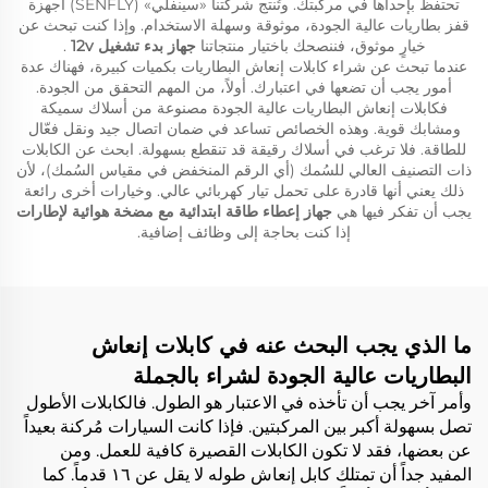
تحتفظ بإحداها في مركبتك. وتُنتج شركتنا «سينفلي» (SENFLY) أجهزة
قفز بطاريات عالية الجودة، موثوقة وسهلة الاستخدام. وإذا كنت تبحث عن
خيارٍ موثوق، فننصحك باختيار منتجاتنا
جهاز بدء تشغيل 12v
.
عندما تبحث عن شراء كابلات إنعاش البطاريات بكميات كبيرة، فهناك عدة
أمور يجب أن تضعها في اعتبارك. أولاً، من المهم التحقق من الجودة.
فكابلات إنعاش البطاريات عالية الجودة مصنوعة من أسلاك سميكة
ومشابك قوية. وهذه الخصائص تساعد في ضمان اتصال جيد ونقل فعّال
للطاقة. فلا ترغب في أسلاك رقيقة قد تنقطع بسهولة. ابحث عن الكابلات
ذات التصنيف العالي للسُمك (أي الرقم المنخفض في مقياس السُمك)، لأن
ذلك يعني أنها قادرة على تحمل تيار كهربائي عالي. وخيارات أخرى رائعة
يجب أن تفكر فيها هي
جهاز إعطاء طاقة ابتدائية مع مضخة هوائية لإطارات
إذا كنت بحاجة إلى وظائف إضافية.
ما الذي يجب البحث عنه في كابلات إنعاش
البطاريات عالية الجودة لشراء بالجملة
وأمر آخر يجب أن تأخذه في الاعتبار هو الطول. فالكابلات الأطول
تصل بسهولة أكبر بين المركبتين. فإذا كانت السيارات مُركنة بعيداً
عن بعضها، فقد لا تكون الكابلات القصيرة كافية للعمل. ومن
المفيد جداً أن تمتلك كابل إنعاش طوله لا يقل عن ١٦ قدماً. كما