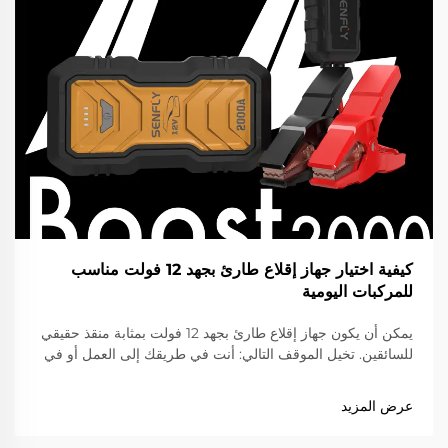
كيفية اختيار جهاز إقلاع طارئ بجهد 12 فولت مناسب
للمركبات اليومية
يمكن أن يكون جهاز إقلاع طارئ بجهد 12 فولت بمثابة منقذ حقيقي
للسائقين. تخيل الموقف التالي: أنت في طريقك إلى العمل أو في
رحلة، وفجأة لا يُشغَّل السيارة لأن البطارية نفذت شحنتها. وهنا يأتي
دور جهاز الإقلاع الطارئ ليقدّم المساعدة الكبيرة. فهو يزوّد البطارية
عرض المزيد
بدفع كهربائي سريع لتشغيل المحرك مجددًا...